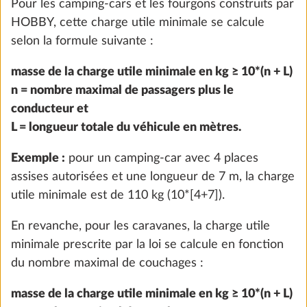
Prééquipement pour kit autonomie, avec
Plus d
chargeur / booster, capteur de batterie et
coffre de batterie
2,8 kg
511 €
Ajouter