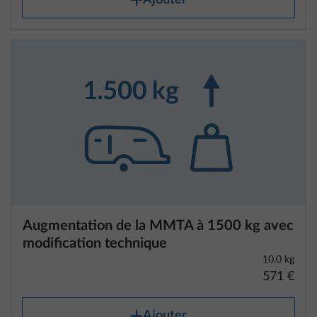
du kit de réparation crevaison.
Pour les caravanes, la masse en ordre de marche
comprend la masse du véhicule équipé de
l’équipement de série conformément aux
spécifications du constructeur, y compris les
liquides, la masse de la carrosserie, les dispositifs
d’attelage supplémentaires (s’ils sont de série) et le
kit de réparation crevaison.
Augmentation de la MMTA à 1500 kg avec
La masse en ordre de marche est indiquée dans les
modification technique
données techniques pour chaque plan
10,0 kg
d’aménagement.
571 €
Veuillez noter que les données relatives à la masse
Ajouter
en ordre de marche figurant dans les données
techniques sont des valeurs calculées dans le cadre