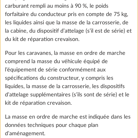
charge utile minimale est de 85 kg (10*[3+5,5]).
La configuration de votre véhicule ne doit pas être
inférieure à cette charge utile minimale. Si, suite au
Réservoir d’eau propre, 47 litres
Plus d
choix d’un équipement spécial, la masse réelle du
25,0 kg
véhicule est telle qu’il ne reste plus suffisamment de
231 €
masse libre pour les passagers (uniquement pour les
camping-cars et les fourgons) et la charge utile
Ajouter
minimale entre la masse réelle du véhicule et la
masse maximale techniquement admissible, deux
options s’offrent à vous lors de la configuration
selon le plan d’aménagement : sélectionner une
augmentation de charge (augmentation de la masse
maximale techniquement admissible) et/ou
désélectionner un équipement spécial. Dans le cas
contraire, vous ne pouvez poursuivre ni la
configuration ni la commande.