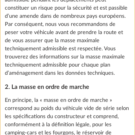
n = nombre maximal de passagers plus le
conducteur et
L = longueur totale du véhicule en mètres.
Exemple :
pour un camping-car avec 4 places
assises autorisées et une longueur de 7 m, la charge
utile minimale est de 110 kg (10*[4+7]).
Réservoir d'eau propre, 25 litres
Plus d
En revanche, pour les caravanes, la charge utile
minimale prescrite par la loi se calcule en fonction
DE SÉRIE
du nombre maximal de couchages :
masse de la charge utile minimale en kg ≥ 10*(n + L)
n = nombre maximal de couchages et
L = longueur de cellule du véhicule en mètres.
Exemple :
pour une caravane de 3 couchages et
d’une longueur de cellule de 5,5 m, la masse de la