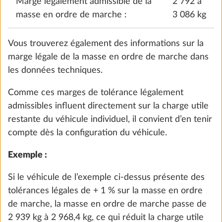
soit pas dépassée par l’installation de l’équipement
spécial, HOBBY a limité l’installation d’équipements
Pompe immergée avec commutateur
spéciaux et a fixé, côté constructeur, une « masse
supplémentaire
maximale pour l’équipement spécial ».
0,4 kg
69 €
Pour les camping-cars et les fourgons, elle est
calculée en déduisant de la masse maximale
Ajouter
techniquement admissible la masse en ordre de
marche, la masse des passagers et la charge utile
minimale. Pour les caravanes, elle se calcule en
déduisant de la masse maximale techniquement
admissible la masse en ordre de marche et la
charge utile minimale.
Étant donné que la masse en ordre de marche est
une valeur calculée soumise à des tolérances
légales allant jusqu’à ± 5 % et que ces tolérances