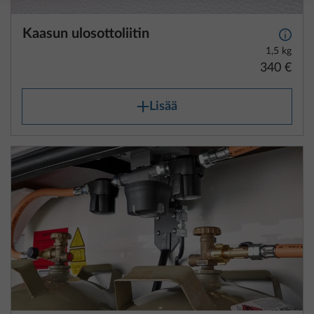
Kaasun ulosottoliitin
Lisäti
1,5 kg
340 €
Lisää