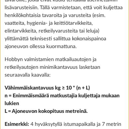
tavaroille, jotka eivät kuulu tehtaalla asennettaviin
lisävarusteisiin. Tällä varmistetaan, että voit kuljettaa
henkilökohtaisia tavaroita ja varusteita (esim.
vaatteita, hygienia- ja keittiötarvikkeita,
elintarvikkeita, retkeilyvarusteita tai leluja)
Tunnelmavalaistus, toteutus
Lisäti
ylittämättä teknisesti sallittua kokonaispainoa
mallikohtainen
ajoneuvon ollessa kuormattuna.
0,3 kg
420 €
Hobbyn valmistamien matkailuautojen ja
retkeilyautojen minimikantavuus lasketaan
Lisää
seuraavalla kaavalla:
Vähimmäiskantavuus kg ≥ 10 * (n + L)
n = Enimmäismäärä matkustajia kuljettaja mukaan
VAIHE 5 / 8
lukien
Vesi, kaasu, sähkö
L = Ajoneuvon kokopituus metreinä.
Esimerkki:
4 hyväksytyllä istumapaikalla ja 7 metrin