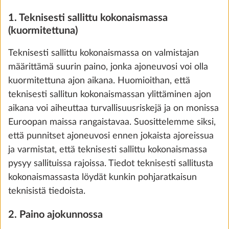
1. Teknisesti sallittu kokonaismassa
(kuormitettuna)
Teknisesti sallittu kokonaismassa on valmistajan
määrittämä suurin paino, jonka ajoneuvosi voi olla
kuormitettuna ajon aikana. Huomioithan, että
teknisesti sallitun kokonaismassan ylittäminen ajon
aikana voi aiheuttaa turvallisuusriskejä ja on monissa
Euroopan maissa rangaistavaa. Suosittelemme siksi,
Kokonaispainon korotus 1 400 kg:aan
että punnitset ajoneuvosi ennen jokaista ajoreissua
teknisillä muutoksilla, yksiakseliset mallit
ja varmistat, että teknisesti sallittu kokonaismassa
8,0 kg
pysyy sallituissa rajoissa. Tiedot teknisesti sallitusta
600 €
kokonaismassasta löydät kunkin pohjaratkaisun
teknisistä tiedoista.
Lisää
2. Paino ajokunnossa