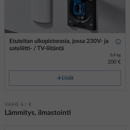
Etuteltan ulkopistorasia, jossa 230V- ja
Lisäti
sateliitti- / TV-liitäntä
0,4 kg
200 €
Lisää
VAIHE 6 / 8
Lämmitys, ilmastointi