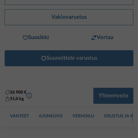
Vakiovarustus
Suosikki
Vertaa
Suunnittele varustus
26 900 €
Lisätietoa
Yhteenveto
51,0 kg
VANTEET
AJONEUVO
VERHOILU
SISUSTUS JA KA