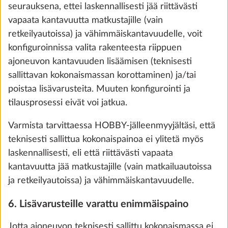
seurauksena, ettei laskennallisesti jää riittävästi
vapaata kantavuutta matkustajille (vain
retkeilyautoissa) ja vähimmäiskantavuudelle, voit
konfiguroinnissa valita rakenteesta riippuen
ajoneuvon kantavuuden lisäämisen (teknisesti
Käyttövesisäiliö 47 litraa
Lisäti
sallittavan kokonaismassan korottaminen) ja/tai
25,0 kg
250 €
poistaa lisävarusteita. Muuten konfigurointi ja
tilausprosessi eivät voi jatkua.
Lisää
Varmista tarvittaessa HOBBY-jälleenmyyjältäsi, että
teknisesti sallittua kokonaispainoa ei ylitetä myös
laskennallisesti, eli että riittävästi vapaata
kantavuutta jää matkustajille (vain matkailuautoissa
ja retkeilyautoissa) ja vähimmäiskantavuudelle.
6. Lisävarusteille varattu enimmäispaino
Jotta ajoneuvon teknisesti sallittu kokonaismassa ei