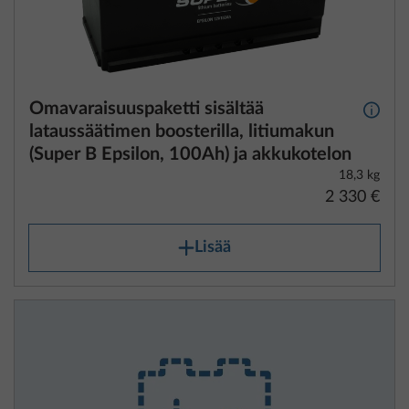
Omavaraisuuspaketti sisältää
Lisäti
lataussäätimen boosterilla, litiumakun
(Super B Epsilon, 100Ah) ja akkukotelon
18,3 kg
2 330 €
Lisää