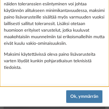
näiden toleranssien esiintyminen voi johtaa
käytännön alitukseen minimikantavuudessa, maksimi
paino lisävarusteille sisältää myös varmuuden vuoksi
Vesipumppu lisäkatkaisijalla
laillisesti sallitut toleranssit. Lisäksi otetaan
0,4 kg
70 €
huomioon erityiset varustelut, jotka kuuluvat
maakohtaisiin muunnelmiin tai erikoismalleihin mutta
Lisää
eivät kuulu vakio-ominaisuuksiin.
Maksimi käytettävissä oleva paino lisävarusteita
varten löydät kunkin pohjaratkaisun teknisistä
tiedoista.
Ok, ymmärrän