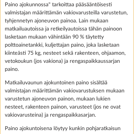
Paino ajokunnossa" tarkoittaa pääsääntöisesti
valmistajan määrittämän vakiovarusteilla varustetun,
tyhjennetyn ajoneuvon painoa. Lain mukaan
matkailuautoissa ja retkeilyautoissa tähän painoon
lasketaan mukaan vähintään 90 % täytetty
polttoainetankki, kuljettajan paino, joka lasketaan
kiinteästi 75 kg, nesteet sekä rakenteen, ohjaamon,
vetokoukun (jos vakiona) ja rengaspaikkaussarjan
paino.
Korotettu kokonaismassa 1.500 kg,
teknisillä muutoksilla
Matkailuvaunun ajokuntoinen paino sisältää
10,0 kg
valmistajan määrittämän vakiovarustuksen mukaan
600 €
varustetun ajoneuvon painon, mukaan lukien
nesteet, rakenteen painon, varusteet (jos ne ovat
Lisää
vakiovarusteina) ja rengaspaikkasarjan.
Paino ajokuntoisena löytyy kunkin pohjaratkaisun