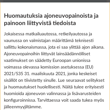
Huomautuksia ajoneuvopainoista ja
painoon liittyvistä tiedoista
Jokaisessa matkailuautossa, retkeilyautossa ja
vaunussa on valmistajan määrittämä teknisesti
sallittu kokonaismassa, jota ei saa ylittää ajon aikana.
Ajoneuvopainoihin liittyvät lainsäädännölliset
vaatimukset on säädetty Euroopan unionissa
Korotettu kokonaismassa 1.350 kg, ilman
voimassa olevassa komission asetuksessa (EU)
teknisiä muutoksia
2021/535 31. maaliskuuta 2021, jonka keskeiset
0,0 kg
0 €
sisällöt on tiivistetty sinulle. Lue seuraavat selitykset
ja huomautukset huolellisesti. Näitä tulee erityisesti
Lisää
huomioida ajoneuvon valinnassa ja lisävarusteiden
konfiguroinnissa. Tarvittaessa voit saada tukea myös
jälleenmyyjiltämme.