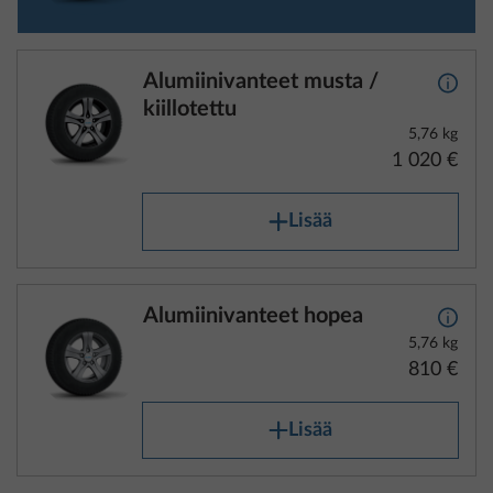
Alumiinivanteet musta /
Lisäti
kiillotettu
5,76 kg
1 020 €
Lisää
Alumiinivanteet hopea
Lisäti
5,76 kg
810 €
Lisää