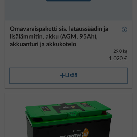
Omavaraispaketti sis. lataussäädin ja
Lisäti
lisälämmitin, akku (AGM, 95Ah),
akkuanturi ja akkukotelo
29,0 kg
1 020 €
Lisää