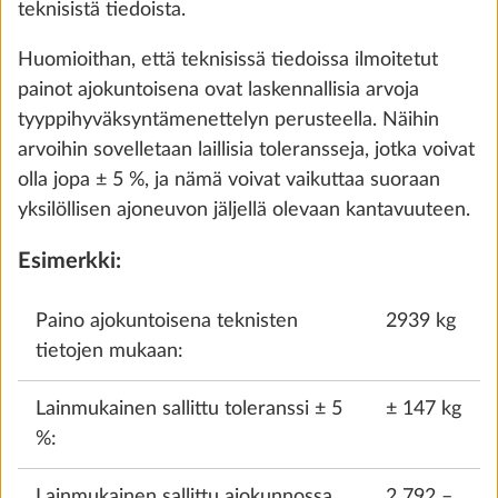
teknisistä tiedoista.
Huomioithan, että teknisissä tiedoissa ilmoitetut
painot ajokuntoisena ovat laskennallisia arvoja
tyyppihyväksyntämenettelyn perusteella. Näihin
arvoihin sovelletaan laillisia toleransseja, jotka voivat
olla jopa ± 5 %, ja nämä voivat vaikuttaa suoraan
yksilöllisen ajoneuvon jäljellä olevaan kantavuuteen.
Esimerkki:
Etuikkuna jossa integroidut pimennys- ja
Lisäti
hyönteissuojaverhot
Paino ajokuntoisena teknisten
2939 kg
11,3 kg
tietojen mukaan:
760 €
Lainmukainen sallittu toleranssi ± 5
± 147 kg
Lisää
%:
Lainmukainen sallittu ajokunnossa
2 792 –