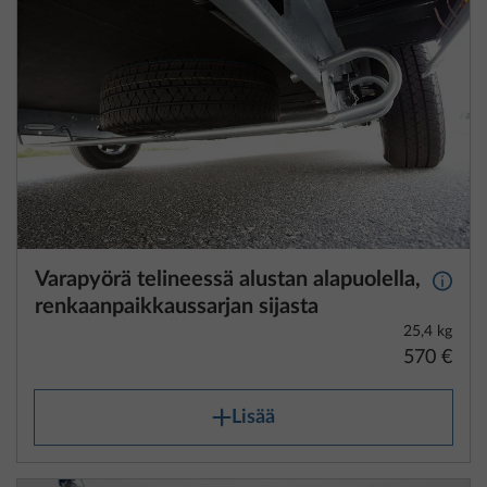
Varapyörä telineessä alustan alapuolella,
Lisäti
renkaanpaikkaussarjan sijasta
25,4 kg
570 €
Lisää