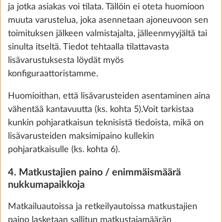
ja jotka asiakas voi tilata. Tällöin ei oteta huomioon
muuta varustelua, joka asennetaan ajoneuvoon sen
toimituksen jälkeen valmistajalta, jälleenmyyjältä tai
Terzo
sinulta itseltä. Tiedot tehtaalla tilattavasta
0,0 kg
lisävarustuksesta löydät myös
340 €
konfiguraattoristamme.
Lisää
Huomioithan, että lisävarusteiden asentaminen aina
vähentää kantavuutta (ks. kohta 5).Voit tarkistaa
kunkin pohjaratkaisun teknisistä tiedoista, mikä on
VAIHE 4 / 8
lisävarusteiden maksimipaino kullekin
We use cookies to enable you to make the best
Sisustus ja kalusteet
pohjaratkaisulle (ks. kohta 6).
possible use of our website and to improve our
communication with you. We take your
4. Matkustajien paino / enimmäismäärä
preferences into account and process data for
nukkumapaikkoja
statistics and marketing only if you give us your
Matkailuautoissa ja retkeilyautoissa matkustajien
consent by clicking on "Accept all". You can
paino lasketaan sallitun matkustajamäärän
revoke your consent at any time with effect for