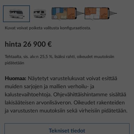
Kuvat voivat poiketa valitusta konfiguraatiosta.
hinta 26 900 €
Tehtaalta, sis. alv:n 25,5 %, lisäksi rahti, oikeudet muutoksiin
pidätetään
Huomaa:
Näytetyt varustelukuvat voivat esittää
muiden sarjojen ja mallien verhoilu- ja
kalustevaihtoehtoja. Ohjevähittäishintamme sisältää
lakisääteisen arvonlisäveron. Oikeudet rakenteiden
ja varustusten muutoksiin sekä virheisiin pidätetään.
Tekniset tiedot