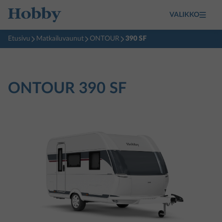
VALIKKO
Etusivu
Matkailuvaunut
ONTOUR
390 SF
ONTOUR
390 SF