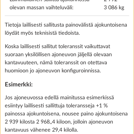
olevan massan vaihteluväli:
3 086 kg
Tietoja laillisesti sallitusta painovälistä ajokuntoisena
löydät myös teknisistä tiedoista.
Koska laillisesti sallitut toleranssit vaikuttavat
suoraan yksilöllisen ajoneuvon jäljellä olevaan
kantavuuteen, nämä toleranssit on otettava
huomioon jo ajoneuvon konfiguroinnissa.
Aisapolkupyöräteline THULE, kahdelle
Lisäti
pyörälle, kantavuus 60 kg
Esimerkki:
10,0 kg
480 €
Jos ajoneuvossa edellä mainitussa esimerkissä
esiintyy laillisesti sallittuja toleransseja +1 %
Lisää
painossa ajokuntoisena, nousee paino ajokuntoisena
2 939 kilosta 2 968,,4 kiloon, jolloin ajoneuvon
kantavuus vähenee 29,4 kilolla.