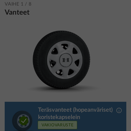
VAIHE 1 / 8
Vanteet
Teräsvanteet (hopeanväriset)
Lisäti
koristekapselein
VAKIOVARUSTE