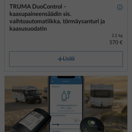
TRUMA DuoControl -
Lisäti
kaasupaineensäädin sis.
vaihtoautomatiikka, törmäysanturi ja
kaasusuodatin
2,2 kg
570 €
Lisää