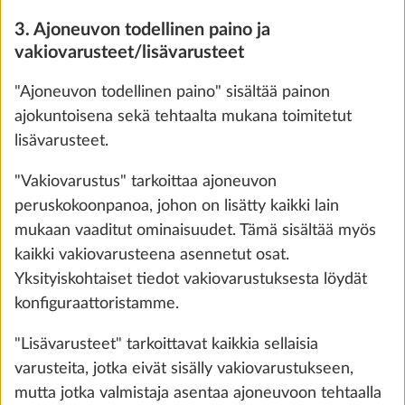
VAIHE 3 / 8
3. Ajoneuvon todellinen paino ja
Verhoilu
vakiovarusteet/lisävarusteet
"Ajoneuvon todellinen paino" sisältää painon
ajokuntoisena sekä tehtaalta mukana toimitetut
lisävarusteet.
"Vakiovarustus" tarkoittaa ajoneuvon
peruskokoonpanoa, johon on lisätty kaikki lain
mukaan vaaditut ominaisuudet. Tämä sisältää myös
kaikki vakiovarusteena asennetut osat.
Yksityiskohtaiset tiedot vakiovarustuksesta löydät
konfiguraattoristamme.
Nero Sol
"Lisävarusteet" tarkoittavat kaikkia sellaisia
VAKIOVARUSTE
varusteita, jotka eivät sisälly vakiovarustukseen,
mutta jotka valmistaja asentaa ajoneuvoon tehtaalla