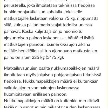
perusteella, joka ilmoitetaan teknisissä tiedoissa
the future. You can find more information about
kunkin pohjaratkaisun kohdalla. Jokaiselle
cookies and customization options by clicking on
matkustajalle lasketaan vakiona 75 kg, riippumatta
the "Show details" link.
siitä, kuinka paljon matkustajat todellisuudessa
painavat. Koska kuljettaja on jo huomioitu
Irtomattosarja asuinosassa
Lisäti
ajokuntoisen painon laskennassa, häntä ei lisätä
Show details
Decline
Accept all
10,0 kg
matkustajien painoon. Esimerkiksi ajon aikana
420 €
neljälle henkilölle sallitun ajoneuvon matkustajien
paino on siten 225 kg (3*75 kg).
Lisää
Matkailuvaunujen osalta nukkumapaikkojen määrä
ilmoitetaan myös jokaisen pohjaratkaisun teknisissä
tiedoissa. Nukkumapaikkojen määrä ei kuitenkaan
vaikuta ajoneuvon painojen laskennassa
huomioitavaan erilliseen painoon.
Nukkumapaikkojen määrä on kuitenkin merkittävä
tekijä niin sanotun minimikantavuuden laskennassa