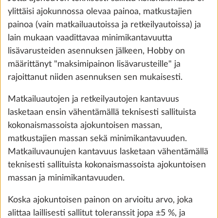
ylittäisi ajokunnossa olevaa painoa, matkustajien
painoa (vain matkailuautoissa ja retkeilyautoissa) ja
lain mukaan vaadittavaa minimikantavuutta
City-vesiliitäntä
Lisäti
lisävarusteiden asennuksen jälkeen, Hobby on
0,5 kg
määrittänyt "maksimipainon lisävarusteille" ja
290 €
rajoittanut niiden asennuksen sen mukaisesti.
Lisää
Matkailuautojen ja retkeilyautojen kantavuus
lasketaan ensin vähentämällä teknisesti sallituista
kokonaismassoista ajokuntoisen massan,
matkustajien massan sekä minimikantavuuden.
Matkailuvaunujen kantavuus lasketaan vähentämällä
teknisesti sallituista kokonaismassoista ajokuntoisen
massan ja minimikantavuuden.
Koska ajokuntoisen painon on arvioitu arvo, joka
alittaa laillisesti sallitut toleranssit jopa ±5 %, ja