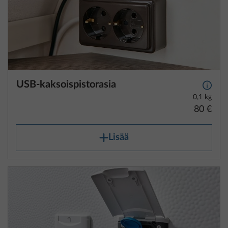
USB-kaksoispistorasia
Lisäti
0,1 kg
80 €
Lisää