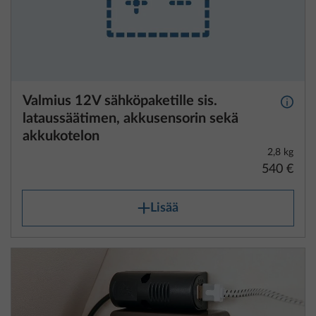
Valmius 12V sähköpaketille sis.
Lisäti
lataussäätimen, akkusensorin sekä
akkukotelon
2,8 kg
540 €
Lisää