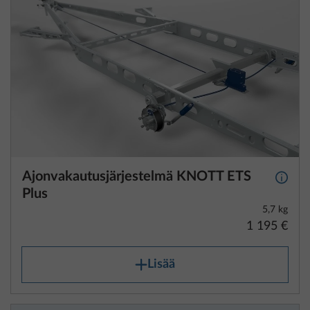
Ajonvakautusjärjestelmä KNOTT ETS
Lisäti
Plus
5,7 kg
1 195 €
Lisää