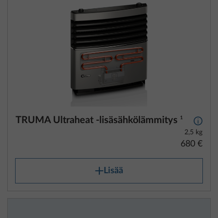
TRUMA Ultraheat -lisäsähkölämmitys
1
Lisäti
2,5 kg
680 €
Lisää