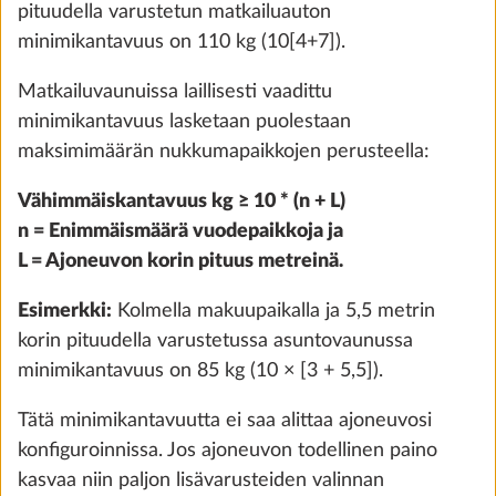
pituudella varustetun matkailuauton
minimikantavuus on 110 kg (10[4+7]).
Matkailuvaunuissa laillisesti vaadittu
minimikantavuus lasketaan puolestaan
maksimimäärän nukkumapaikkojen perusteella:
Vähimmäiskantavuus kg ≥ 10 * (n + L)
n = Enimmäismäärä vuodepaikkoja ja
Käyttövesisäiliö 25 litraa
Lisäti
L = Ajoneuvon korin pituus metreinä.
VAKIOVARUSTE
Esimerkki:
Kolmella makuupaikalla ja 5,5 metrin
korin pituudella varustetussa asuntovaunussa
minimikantavuus on 85 kg (10 × [3 + 5,5]).
Tätä minimikantavuutta ei saa alittaa ajoneuvosi
konfiguroinnissa. Jos ajoneuvon todellinen paino
kasvaa niin paljon lisävarusteiden valinnan