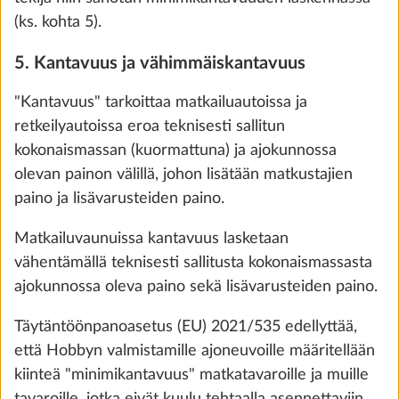
(ks. kohta 5).
5. Kantavuus ja vähimmäiskantavuus
"Kantavuus" tarkoittaa matkailuautoissa ja
DOMETIC-liesituuletin Hobby 10-
Lisäti
retkeilyautoissa eroa teknisesti sallitun
portaisella tehonsäädöllä
kokonaismassan (kuormattuna) ja ajokunnossa
3,0 kg
olevan painon välillä, johon lisätään matkustajien
430 €
paino ja lisävarusteiden paino.
Lisää
Matkailuvaunuissa kantavuus lasketaan
vähentämällä teknisesti sallitusta kokonaismassasta
ajokunnossa oleva paino sekä lisävarusteiden paino.
Täytäntöönpanoasetus (EU) 2021/535 edellyttää,
että Hobbyn valmistamille ajoneuvoille määritellään
kiinteä "minimikantavuus" matkatavaroille ja muille