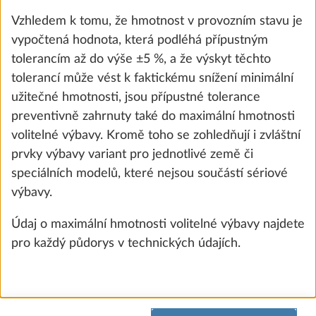
Vzhledem k tomu, že hmotnost v provozním stavu je
vypočtená hodnota, která podléhá přípustným
tolerancím až do výše ±5 %, a že výskyt těchto
tolerancí může vést k faktickému snížení minimální
užitečné hmotnosti, jsou přípustné tolerance
preventivně zahrnuty také do maximální hmotnosti
volitelné výbavy. Kromě toho se zohledňují i zvláštní
prvky výbavy variant pro jednotlivé země či
speciálních modelů, které nejsou součástí sériové
Vodní čerpadlo s přídavným spínačem
výbavy.
0,4 kg
1 700 Kč
Údaj o maximální hmotnosti volitelné výbavy najdete
pro každý půdorys v technických údajích.
Přidat