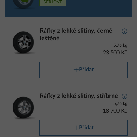
SÉRIOVĚ
Ráfky z lehké slitiny, černé,
Další 
leštěné
5,76 kg
23 500 Kč
Přidat
Ráfky z lehké slitiny, stříbrné
Další 
5,76 kg
18 700 Kč
Přidat