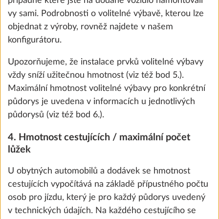
případně které jste na dodané vozidlo namontovali
vy sami. Podrobnosti o volitelné výbavě, kterou lze
objednat z výroby, rovněž najdete v našem
Nero Sol
konfigurátoru.
SÉRIOVĚ
Upozorňujeme, že instalace prvků volitelné výbavy
vždy sníží užitečnou hmotnost (viz též bod 5.).
Maximální hmotnost volitelné výbavy pro konkrétní
Terzo
půdorys je uvedena v informacích u jednotlivých
0,0 kg
půdorysů (viz též bod 6.).
7 800 Kč
4. Hmotnost cestujících / maximální počet
We use cookies to enable you to make the best
lůžek
Přidat
possible use of our website and to improve our
communication with you. We take your
U obytných automobilů a dodávek se hmotnost
preferences into account and process data for
cestujících vypočítává na základě přípustného počtu
statistics and marketing only if you give us your
KROK 4 Z 8
osob pro jízdu, který je pro každý půdorys uvedený
consent by clicking on "Accept all". You can
Obytná výbava
v technických údajích. Na každého cestujícího se
revoke your consent at any time with effect for