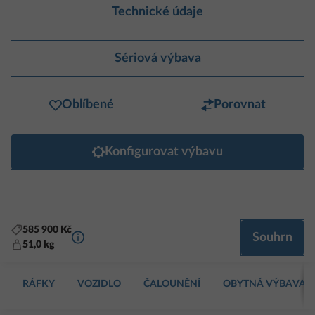
Technické údaje
Sériová výbava
Oblíbené
Porovnat
Konfigurovat výbavu
585 900 Kč
Další informace
Souhrn
51,0 kg
RÁFKY
VOZIDLO
ČALOUNĚNÍ
OBYTNÁ VÝBAVA