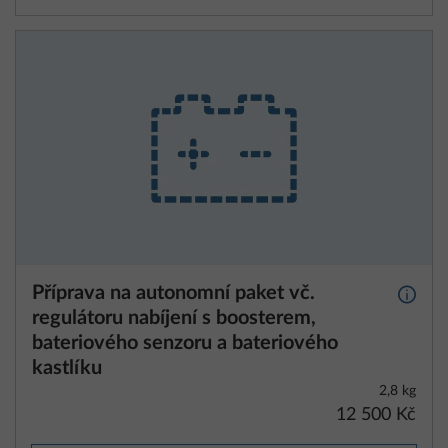
Příprava na autonomní paket vč.
Další 
regulátoru nabíjení s boosterem,
bateriového senzoru a bateriového
kastlíku
2,8 kg
12 500 Kč