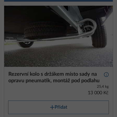
Rezervní kolo s držákem místo sady na
Další 
opravu pneumatik, montáž pod podlahu
25,4 kg
13 000 Kč
Přidat