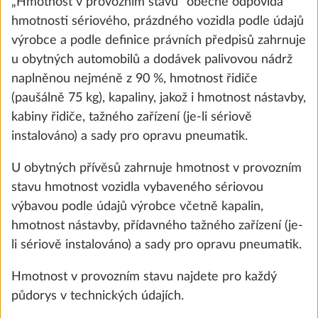
„Hmotnost v provozním stavu“ obecně odpovídá
Přidat
hmotnosti sériového, prázdného vozidla podle údajů
výrobce a podle definice právních předpisů zahrnuje
u obytných automobilů a dodávek palivovou nádrž
naplněnou nejméně z 90 %, hmotnost řidiče
(paušálně 75 kg), kapaliny, jakož i hmotnost nástavby,
kabiny řidiče, tažného zařízení (je-li sériově
instalováno) a sady pro opravu pneumatik.
U obytných přívěsů zahrnuje hmotnost v provozním
stavu hmotnost vozidla vybaveného sériovou
výbavou podle údajů výrobce včetně kapalin,
hmotnost nástavby, přídavného tažného zařízení (je-
Zvýšení nejvyšší technicky přípustné
li sériově instalováno) a sady pro opravu pneumatik.
hmotnosti na 1 500 kg, s úpravou pro
jednonápravu
Hmotnost v provozním stavu najdete pro každý
10,0 kg
půdorys v technických údajích.
14 000 Kč