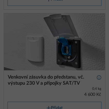
Venkovní zásuvka do předstanu, vč.
Další 
výstupu 230 V a přípojky SAT/TV
0,4 kg
4 600 Kč
Přidat