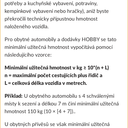
potřeby a kuchyňské vybavení, potraviny,
kempinkové vybavení nebo hračky), aniž byste
překročili technicky přípustnou hmotnost
naloženého vozidla.
Pro obytné automobily a dodávky HOBBY se tato
minimální užitečná hmotnost vypočítává pomocí
následujícího vzorce:
Minimální užitečná hmotnost v kg ≥ 10*(n + L)
n = maximální počet cestujících plus řidič a
Ambientní osvětlení, provedení
Další 
L = celková délka vozidla v metrech.
v závislosti na modelu
0,3 kg
Příklad:
U obytného automobilu s 4 schválenými
9 700 Kč
místy k sezení a délkou 7 m činí minimální užitečná
hmotnost 110 kg (10 × [4 + 7])..
Přidat
U obytných přívěsů se však minimální užitečná