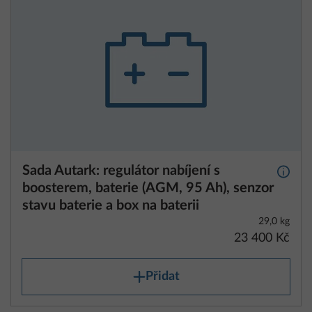
Sada Autark: regulátor nabíjení s
Další 
boosterem, baterie (AGM, 95 Ah), senzor
stavu baterie a box na baterii
29,0 kg
23 400 Kč
Přidat