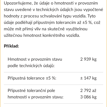
Upozorňujeme, že údaje o hmotnosti v provozním
Přidat
stavu uvedené v technických údajích jsou vypočtené
hodnoty z procesu schvalování typu vozidla. Tyto
údaje podléhají přípustným tolerancím až ±5 %, což
může mít přímý vliv na skutečně využitelnou
užitečnou hmotnost konkrétního vozidla.
Příklad:
Hmotnost v provozním stavu
2 939 kg
podle technických údajů:
Přípustná tolerance ±5 %:
± 147 kg
Panoramatické okno na přídi s plně
Další 
integrovanou zatemňovací roletou a sítí
Přípustné toleranční pole
2 792 až
proti hmyzu
hmotnosti v provozním stavu:
3 086 kg
11,3 kg