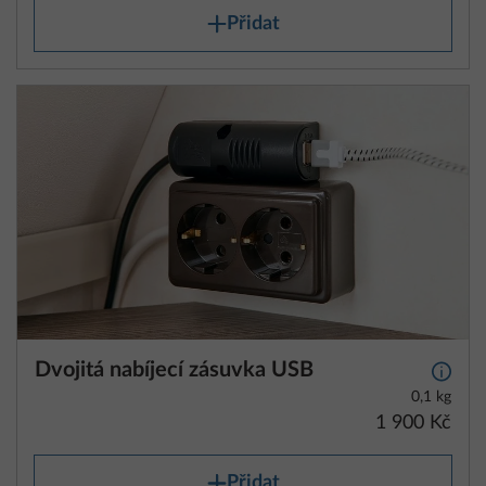
Přidat
Dvojitá nabíjecí zásuvka USB
Další 
0,1 kg
1 900 Kč
Přidat