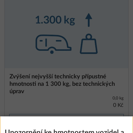
Zvýšení nejvyšší technicky přípustné
hmotnosti na 1 300 kg, bez technických
úprav
0,0 kg
0 Kč
Přidat
Upozornění ke hmotnostem vozidel a