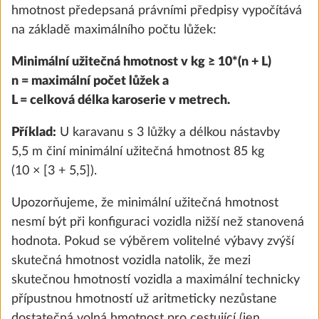
hmotnost předepsaná právními předpisy vypočítává
na základě maximálního počtu lůžek:
KROK 5 Z 8
Voda, plyn, elektrika
Minimální užitečná hmotnost v kg ≥ 10*(n + L)
n = maximální počet lůžek a
L = celková délka karoserie v metrech.
Příklad:
U karavanu s 3 lůžky a délkou nástavby
5,5 m činí minimální užitečná hmotnost 85 kg
(10 × [3 + 5,5]).
Upozorňujeme, že minimální užitečná hmotnost
nesmí být při konfiguraci vozidla nižší než stanovená
hodnota. Pokud se výběrem volitelné výbavy zvýší
skutečná hmotnost vozidla natolik, že mezi
Nádrž na čistou vodu, 25 litrů
Další 
skutečnou hmotností vozidla a maximální technicky
SÉRIOVĚ
přípustnou hmotností už aritmeticky nezůstane
dostatečná volná hmotnost pro cestující (jen