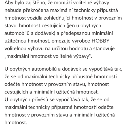
Aby bylo zajištěno, že montáží volitelné výbavy
nebude překročena maximální technicky přípustná
hmotnost vozidla zohledňující hmotnost v provozním
stavu, hmotnost cestujících (jen u obytných
automobilů a dodávek) a předepsanou minimální
užitečnou hmotnost, omezuje výrobce HOBBY
volitelnou výbavu na určitou hodnotu a stanovuje
„maximální hmotnost volitelné výbavy“.
U obytných automobilů a dodávek se vypočítává tak,
Přípojka pro přívod vody z vodovodního
Další 
že se od maximální technicky přípustné hmotnosti
řadu
odečte hmotnost v provozním stavu, hmotnost
0,5 kg
6 700 Kč
cestujících a minimální užitečná hmotnost.
U obytných přívěsů se vypočítává tak, že se od
Přidat
maximální technicky přípustné hmotnosti odečte
hmotnost v provozním stavu a minimální užitečná
hmotnost.