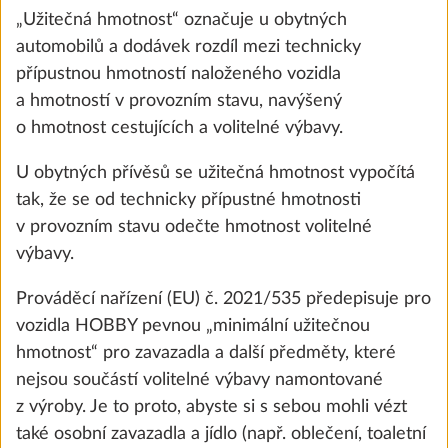
„Užitečná hmotnost“ označuje u obytných
automobilů a dodávek rozdíl mezi technicky
přípustnou hmotností naloženého vozidla
a hmotností v provozním stavu, navýšený
o hmotnost cestujících a volitelné výbavy.
U obytných přívěsů se užitečná hmotnost vypočítá
tak, že se od technicky přípustné hmotnosti
v provozním stavu odečte hmotnost volitelné
výbavy.
Digestoř DOMETIC vč. 10stupňové
Další 
Prováděcí nařízení (EU) č. 2021/535 předepisuje pro
regulace otáček Hobby
vozidla HOBBY pevnou „minimální užitečnou
3,0 kg
hmotnost“ pro zavazadla a další předměty, které
9 900 Kč
nejsou součástí volitelné výbavy namontované
z výroby. Je to proto, abyste si s sebou mohli vézt
Přidat
také osobní zavazadla a jídlo (např. oblečení, toaletní