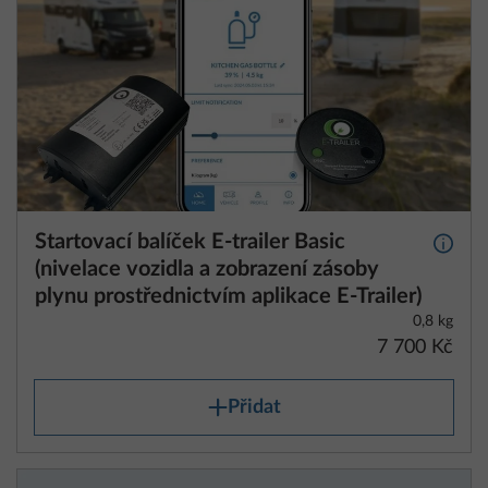
Startovací balíček E-trailer Basic
Další 
(nivelace vozidla a zobrazení zásoby
plynu prostřednictvím aplikace E-Trailer)
0,8 kg
7 700 Kč
Přidat