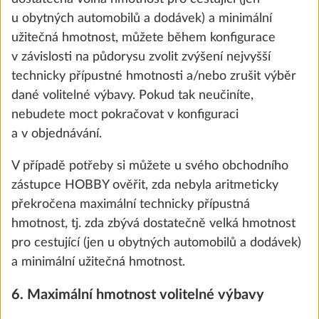
u obytných automobilů a dodávek) a minimální
užitečná hmotnost, můžete během konfigurace
v závislosti na půdorysu zvolit zvýšení nejvyšší
technicky přípustné hmotnosti a/nebo zrušit výběr
dané volitelné výbavy. Pokud tak neučiníte,
nebudete moct pokračovat v konfiguraci
a v objednávání.
V případě potřeby si můžete u svého obchodního
zástupce HOBBY ověřit, zda nebyla aritmeticky
Nádrž na čistou vodu, 47 litrů
Další 
překročena maximální technicky přípustná
25,0 kg
hmotnost, tj. zda zbývá dostatečně velká hmotnost
5 700 Kč
pro cestující (jen u obytných automobilů a dodávek)
a minimální užitečná hmotnost.
Přidat
6. Maximální hmotnost volitelné výbavy