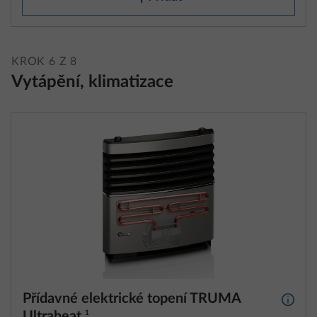
KROK 6 Z 8
Vytápění, klimatizace
Přídavné elektrické topení TRUMA
Další 
Ultraheat
1