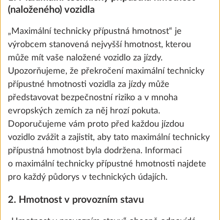
(naloženého) vozidla
„Maximální technicky přípustná hmotnost“ je
výrobcem stanovená nejvyšší hmotnost, kterou
může mít vaše naložené vozidlo za jízdy.
Upozorňujeme, že překročení maximální technicky
přípustné hmotnosti vozidla za jízdy může
představovat bezpečnostní riziko a v mnoha
evropských zemích za něj hrozí pokuta.
Doporučujeme vám proto před každou jízdou
vozidlo zvážit a zajistit, aby tato maximální technicky
Zvýšení nejvyšší technicky přípustné
přípustná hmotnost byla dodržena. Informaci
hmotnosti na 1 400 kg s technickou
o maximální technicky přípustné hmotnosti najdete
úpravou pro jednonápravu
pro každý půdorys v technických údajích.
8,0 kg
14 000 Kč
2. Hmotnost v provozním stavu