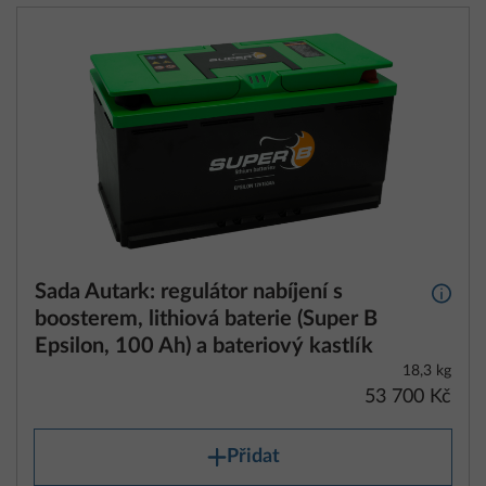
Sada Autark: regulátor nabíjení s
Další 
boosterem, lithiová baterie (Super B
Epsilon, 100 Ah) a bateriový kastlík
18,3 kg
53 700 Kč
Přidat