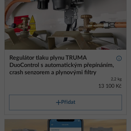
Regulátor tlaku plynu TRUMA
Další 
DuoControl s automatickým přepínáním,
crash senzorem a plynovými filtry
2,2 kg
13 100 Kč
Přidat