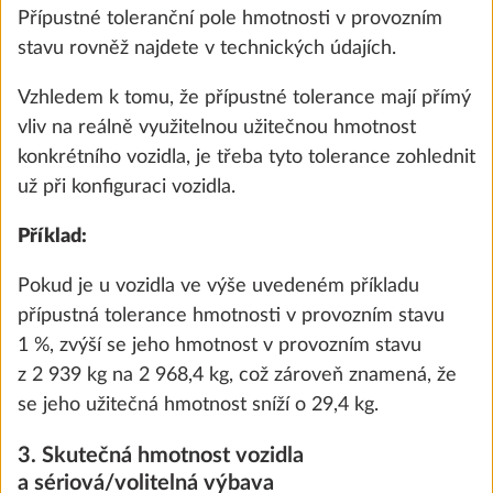
17 600 Kč
Přípustné toleranční pole hmotnosti v provozním
stavu rovněž najdete v technických údajích.
Přidat
Vzhledem k tomu, že přípustné tolerance mají přímý
vliv na reálně využitelnou užitečnou hmotnost
konkrétního vozidla, je třeba tyto tolerance zohlednit
už při konfiguraci vozidla.
Příklad:
Pokud je u vozidla ve výše uvedeném příkladu
přípustná tolerance hmotnosti v provozním stavu
1 %, zvýší se jeho hmotnost v provozním stavu
z 2 939 kg na 2 968,4 kg, což zároveň znamená, že
se jeho užitečná hmotnost sníží o 29,4 kg.
Fahrradträger THULE, für Deichsel, 2
Další 
Fahrräder, Nutzlast 60 kg
3. Skutečná hmotnost vozidla
10,0 kg
a sériová/volitelná výbava
11 000 Kč