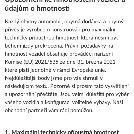
údajům o hmotnosti
Každý obytný automobil, obytná dodávka a obytný
přívěs je výrobcem konstruován pro maximální
technicky přípustnou hmotnost, která nesmí být
během jízdy překročena. Právní požadavky na
hmotnost vozidel obsahuje prováděcí nařízení
Komise (EU) 2021/535 ze dne 31. března 2021,
které platí jednotně v rámci Evropské unie.
Nejdůležitější body jsme pro vás shrnuli v
Zvýšení nejvyšší technicky přípustné
následujícím textu. Pozorně si prosím tato vysvětlení
hmotnosti na 1 350 kg, bez technických
a upozornění přečtěte. Jsou velmi důležitá pro výběr
úprav
vašeho vozidla a konfiguraci volitelné výbavy. Naši
0,0 kg
obchodní partneři vám rádi pomůžou.
0 Kč
Přidat
1. Maximální technicky přípustná hmotnost