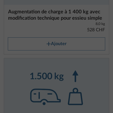
du kit de réparation crevaison.
Pour les caravanes, la masse en ordre de marche
comprend la masse du véhicule équipé de
l’équipement de série conformément aux
spécifications du constructeur, y compris les
liquides, la masse de la carrosserie, les dispositifs
d’attelage supplémentaires (s’ils sont de série) et le
kit de réparation crevaison.
Augmentation de la MMTA à 1500 kg avec
modification technique
La masse en ordre de marche est indiquée dans les
10,0 kg
données techniques pour chaque plan
528 CHF
d’aménagement.
Ajouter
Veuillez noter que les données relatives à la masse
en ordre de marche figurant dans les données
techniques sont des valeurs calculées dans le cadre