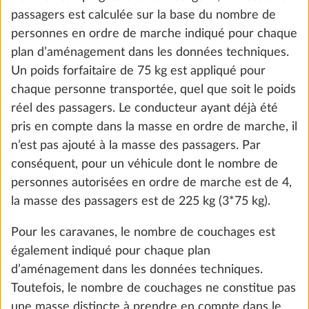
Kit de démarrage de base E-Trailer (mise
Plus d
à niveau du véhicule et indicateur de
niveau de gaz via l’appli E-Trailer)
0,8 kg
290 CHF
Ajouter