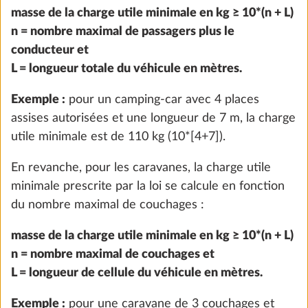
Prééquipement pour kit autonomie, avec
Plus d
chargeur / booster, capteur de batterie et
coffre de batterie
2,8 kg
472 CHF
Ajouter