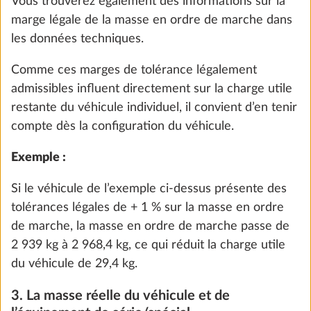
soit pas dépassée par l’installation de l’équipement
Pompe immergée avec commutateur
spécial, HOBBY a limité l’installation d’équipements
supplémentaire
spéciaux et a fixé, côté constructeur, une « masse
0,4 kg
maximale pour l’équipement spécial ».
64 CHF
Pour les camping-cars et les fourgons, elle est
calculée en déduisant de la masse maximale
Ajouter
techniquement admissible la masse en ordre de
marche, la masse des passagers et la charge utile
minimale. Pour les caravanes, elle se calcule en
déduisant de la masse maximale techniquement
admissible la masse en ordre de marche et la
charge utile minimale.
Étant donné que la masse en ordre de marche est
une valeur calculée soumise à des tolérances
légales allant jusqu’à ± 5 % et que ces tolérances