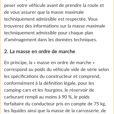
n = nombre maximal de passagers plus le
conducteur et
L = longueur totale du véhicule en mètres.
Exemple :
pour un camping-car avec 4 places
assises autorisées et une longueur de 7 m, la charge
utile minimale est de 110 kg (10*[4+7]).
Réservoir d'eau propre, 25 litres
Plus d
En revanche, pour les caravanes, la charge utile
DE SÉRIE
minimale prescrite par la loi se calcule en fonction
du nombre maximal de couchages :
masse de la charge utile minimale en kg ≥ 10*(n + L)
n = nombre maximal de couchages et
L = longueur de cellule du véhicule en mètres.
Exemple :
pour une caravane de 3 couchages et
d’une longueur de cellule de 5,5 m, la masse de la