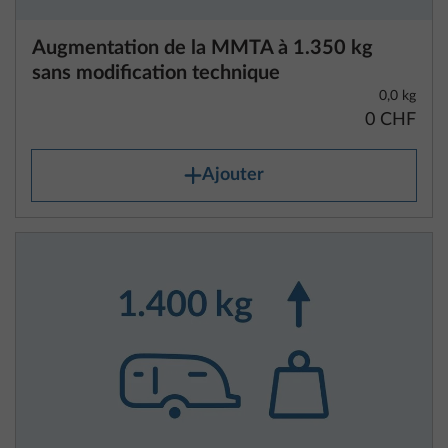
de vous assurer que la masse maximale
techniquement admissible est respectée. Vous
trouverez des informations sur la masse maximale
techniquement admissible pour chaque plan
d’aménagement dans les données techniques.
2. La masse en ordre de marche
En principe, la « masse en ordre de marche »
Augmentation de charge à 1 400 kg avec
correspond au poids du véhicule vide de série selon
modification technique pour essieu simple
les spécifications du constructeur et comprend,
8,0 kg
conformément à la définition légale, pour les
528 CHF
camping-cars et les fourgons, le réservoir de
carburant rempli au moins à 90 %, le poids
Ajouter
forfaitaire du conducteur pris en compte de 75 kg,
les liquides ainsi que la masse de la carrosserie, de
la cabine, du dispositif d’attelage (s’il est de série) et