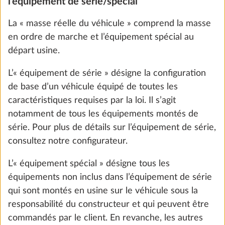
peuvent conduire à une charge utile inférieure à la
charge utile minimale, la masse maximale pour
Prise de gaz extérieure
Plus d
l’équipement spécial est également calculée en
1,5 kg
tenant compte, à titre de précaution, des tolérances
295 CHF
légales admises. Sont également pris en compte les
éléments d’équipements spéciaux des variantes
Ajouter
nationales / modèles spéciaux qui ne font pas partie
de l’équipement de série.
Vous trouverez des informations sur la masse
maximale des équipements spéciaux pour chaque
plan d’aménagement dans les données techniques.
OK, c’est parti