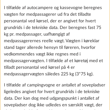
(køretøjsnivellering og
gasniveauindikator via E-Trailer-app)
0,8 kg
2.511 kr.
Tilføj