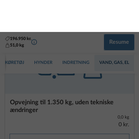
Anvisninger om køretøjsvægte og
vægtrelaterede oplysninger
Hver autocamper, kassevogn og campingvogn er
designet af producenten til en teknisk tilladt
totalvægt, som ikke må overskrides under rejsen.
Kommissionens gennemførelsesforordning (EU)
Opvejning til 1.350 kg, uden tekniske
2021/535 af 31. marts 2021, som gælder ensartet i
ændringer
hele EU, indeholder lovkrav om køretøjers vægt, hvis
0,0 kg
vigtigste indhold vi har opsummeret for dig. Læs
0 kr.
venligst de følgende forklaringer og bemærkninger
omhyggeligt. De er særligt vigtige, når du vælger dit
Tilføj
køretøj og konfigurerer specialudstyr. Vores
handelspartnere vil også gerne hjælpe dig.