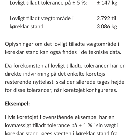
Da vægten i køreklar stand er en beregnet værdi,
Vandpumpe
der er underlagt lovligt tilladte tolerancer på op til ±
0,4 kg
549 kr.
5 %, og forekomsten af disse tolerancer kan føre til
en de facto underskridelse af den mindste nyttelast,
Tilføj
er de lovligt tilladte tolerancer for en sikkerheds
skyld inkluderet i den maksimale vægt for
specialudstyr. Der tages også højde for særligt
udstyr på landevarianter/specialmodeller, som ikke
er en del af standardudstyret.
Oplysninger om maksimal vægt for specialudstyr kan
findes for hvert grundrids i de tekniske data.
Ok, jeg har forstået
Udvendig gasudtag, ekstraudstyr
Yderli