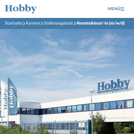
MENÜ
Startseite
Karriere
Stellenangebote
Konstrukteur/-in (m/w/d)