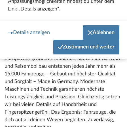
Markenversprechen.
Anpassungsmöglichkeiten findest du unter dem
Link „Details anzeigen“.
Dies solltest auch du zu deinem Arbeitsmotto
machen, wenn du einen Job beim marktführenden
Hersteller von Caravans anstrebst. Bewirb dich für
Details anzeigen
Ablehnen
eine herausfordernde Tätigkeit an unserem
Traditionsstandort Fockbek in Schleswig-Holstein
Zustimmen und weiter
mit über 1.200 Beschäftigten. In einer der
europaweit größten Produktionsstätten im Caravan-
und Reisemobilbau entstehen jedes Jahr mehr als
15.000 Fahrzeuge – Gebaut mit höchster Qualität
und Sorgfalt – Made in Germany. Modernste
Maschinen und Technik garantieren höchste
Leistungsfähigkeit und Präzision. Gleichzeitig setzen
wir bei vielen Details auf Handarbeit und
Fingerspitzengefühl. Das Ergebnis: Fahrzeuge, die
dich auf all deinen Wegen begleiten. Zuverlässig,