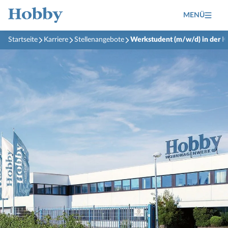
MENÜ
Startseite
Karriere
Stellenangebote
Werkstudent (m/w/d) in der K