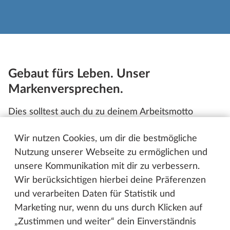
Gebaut fürs Leben. Unser
Markenversprechen.
Dies solltest auch du zu deinem Arbeitsmotto
machen, wenn du einen Job beim marktführenden
Wir nutzen Cookies, um dir die bestmögliche
Hersteller von Caravans anstrebst. Bewirb dich für
Nutzung unserer Webseite zu ermöglichen und
eine herausfordernde Tätigkeit an unserem
unsere Kommunikation mit dir zu verbessern.
Traditionsstandort Fockbek in Schleswig-Holstein
Wir berücksichtigen hierbei deine Präferenzen
mit über 1.200 Beschäftigten. In einer der
und verarbeiten Daten für Statistik und
europaweit größten Produktionsstätten im Caravan-
Marketing nur, wenn du uns durch Klicken auf
und Reisemobilbau entstehen jedes Jahr mehr als
„Zustimmen und weiter“ dein Einverständnis
15.000 Fahrzeuge – Gebaut mit höchster Qualität