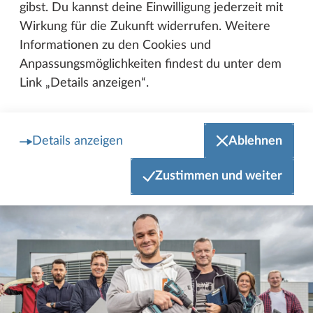
gibst. Du kannst deine Einwilligung jederzeit mit
und Sorgfalt – Made in Germany. Modernste
Wirkung für die Zukunft widerrufen. Weitere
Maschinen und Technik garantieren höchste
Informationen zu den Cookies und
Leistungsfähigkeit und Präzision. Gleichzeitig setzen
Anpassungsmöglichkeiten findest du unter dem
wir bei vielen Details auf Handarbeit und
Link „Details anzeigen“.
Fingerspitzengefühl. Das Ergebnis: Fahrzeuge, die
dich auf all deinen Wegen begleiten. Zuverlässig,
beständig und zeitlos.
Details anzeigen
Ablehnen
Zustimmen und weiter