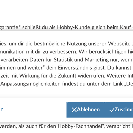
garantie* schließt du als Hobby-Kunde gleich beim Kauf
 direkt bei deinem Fachhändler ab. Danach wird dir d
it allen relevanten Händler-, Vertrags- und Fahrzeugdat
es, um dir die bestmögliche Nutzung unserer Webseite
undenkontakt-Programm, mit dem sichergestellt wird, da
nikation mit dir zu verbessern. Wir berücksichtigen hi
ist und schnelle Hilfe erhältst. Das Kundenkontakt-Prog
verarbeiten Daten für Statistik und Marketing nur, wen
timmen und weiter“ dein Einverständnis gibst. Du kannst
erzeit mit Wirkung für die Zukunft widerrufen. Weitere I
garantie* sorgt übrigens nicht nur bei einem Neuabschl
Anpassungsmöglichkeiten findest du unter dem Link „Det
ahrzeugalter von 12 Jahren jährlich um 12 Monate verlä
 Garantieverlängerung allerdings nicht mehr als 200.00
.
en
Ablehnen
Zustim
hafft einen deutlichen Mehrwert sowohl für Hobby-Kunde
erden, als auch für den Hobby-Fachhandel“, verspricht H