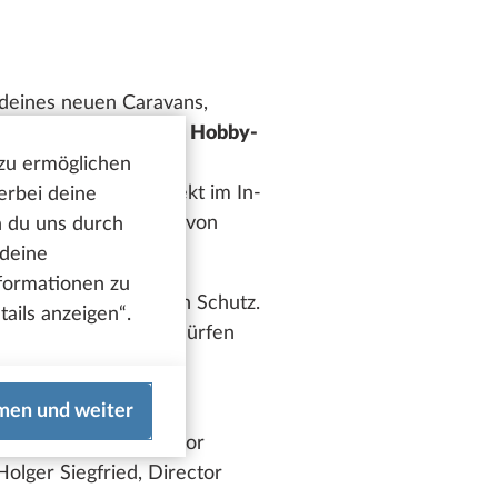
 deines neuen Caravans,
eine ganz persönliche
Hobby-
en zugestellt. Damit
 zu ermöglichen
ss du bei einem Defekt im In-
erbei deine
ramm wird vollständig von
n du uns durch
 deine
nformationen zu
uss für langfristigen Schutz.
ails anzeigen“.
ngert werden. Dabei dürfen
0 Kilometer
men und weiter
n, die zuverlässig vor
olger Siegfried, Director