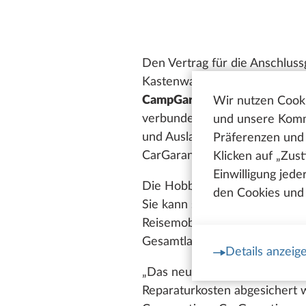
Den Vertrag für die Anschluss
Kastenwagens oder Wohnmobils
CampGarantie-Kundenkarte
m
Wir nutzen Cooki
verbunden ist ein erprobtes K
und unsere Kommu
und Ausland gut vorbereitet b
Präferenzen und 
CarGarantie abgewickelt.
Klicken auf „Zus
Einwilligung jed
Die Hobby-Neuwagen-Anschluss
den Cookies und 
Sie kann sogar bis zu einem F
Reisemobile zum Zeitpunkt der
Gesamtlaufleistung aufweisen
Details anzeig
„Das neue Garantieprodukt sc
Reparaturkosten abgesichert w