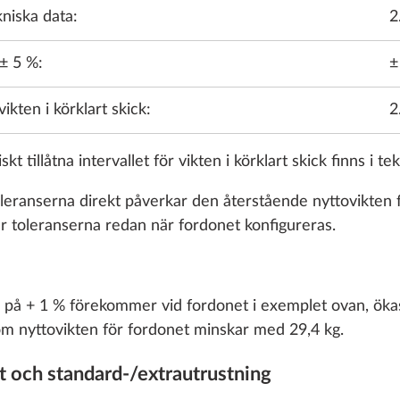
ekniska data:
2
Stålfälgar 
med navka
 ± 5 %:
±
STANDARD
 vikten i körklart skick:
2
t tillåtna intervallet för vikten i körklart skick finns i te
 toleranserna direkt påverkar den återstående nyttovikten 
Lättmetallf
r toleranserna redan när fordonet konfigureras.
silver
er på + 1 % förekommer vid fordonet i exemplet ovan, ökas 
nom nyttovikten för fordonet minskar med 29,4 kg.
Läg
kt och standard-/extrautrustning