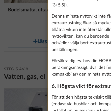
[3+5,5]).
Bodelsmatta, uttagbar
Bäddbred
Mer information
enkelbädd
Denna minsta nyttovikt inte f
10,0 kg
extrautrustning ökar så mycket
4 690 kr
tillåtna vikten inte återstår ti
nyttovikten, kan du beroende på
Lägg till
och/eller välja bort extrautrus
beställningen.
Försäkra dig ev. hos din HOBBY
beräkningsmässigt, dvs. det fin
STEG 5 AV 8
kompaktbilar) den minsta nytto
Vatten, gas, el
6. Högsta vikt för extrau
För att den högsta tekniskt til
(endast vid husbilar och kompa
installation av extrautrustnin