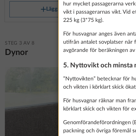
information about
hur mycket passagerarna verkli
Lägg till
vikt i passagerarnas vikt. Vid 
225 kg (3*75 kg).
Show details
För husvagnar anges även antale
utifrån antalet sovplatser när
STEG 3 AV 8
avgörande för beräkningen av de
Dynor
5. Nyttovikt och minsta 
”Nyttovikten” betecknar för hu
och vikten i körklart skick ök
För husvagnar räknar man fram 
körklart skick och vikten för e
Genomförandeförordningen (EU
packning och övriga föremål so