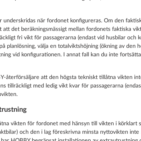
dning för
Trägaller för duschkar
Mer information
ar inkl. dyna
år underskridas när fordonet konfigureras. Om den fakti
5,0 kg
 att det beräkningsmässigt mellan fordonets faktiska vik
6 030 kr
llräckligt fri vikt för passagerarna (endast vid husbilar oc
 planlösning, välja en totalviktshöjning (ökning av den hö
Lägg till
Lägg till
tning vid konfigurationen. I annat fall kan du inte fortsät
-återförsäljare att den högsta tekniskt tillåtna vikten in
ns tillräckligt med ledig vikt kvar för passagerarna (endas
vikten.
trustning
låtna vikten för fordonet med hänsyn till vikten i körklart 
ktbilar) och den i lag föreskrivna minsta nyttovikten int
g, har HOBBY begränsat installationen av extrautrustning 