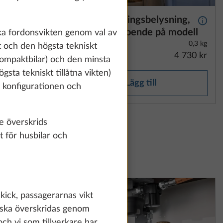
Interiör stämningsbelysning,
Mer information
Mer i
utförande beroende på modell
ska fordonsvikten genom val av
2,1 kg
0,3 kg
t och den högsta tekniskt
1 500 kr
4 730 kr
h kompaktbilar) och den minsta
gsta tekniskt tillåtna vikten)
Lägg till
ta konfigurationen och
te överskrids
t för husbilar och
skick, passagerarnas vikt
e ska överskridas genom
och vi som tillverkare har