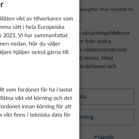
r
Inklusive 25% moms, frakter, registreringsavgifter. Med förbehåll för
ändringar
llåten vikt av tillverkaren som
mma sätt i hela Europeiska
Vänligen observera:
De visade utrustningsbilderna
 2021. Vi har sammanfattat
kan visa dyn- och möbeldekorer från andra
onen nedan. När du väljer
modellserier och modeller. Vårt rekommenderade
jare hjälper också gärna till.
cirkapris är inklusive lagstadgad moms. Med
förbehåll för ändringar av konstruktionen och
utrustningen samt misstag.
llt som fordonet får ha i lastat
Tekniska data
llåtna vikt vid körning och det
fordonet innan körning för att
a vikt finns i tekniska data för
Standardutrustning
Favorit
Jämför