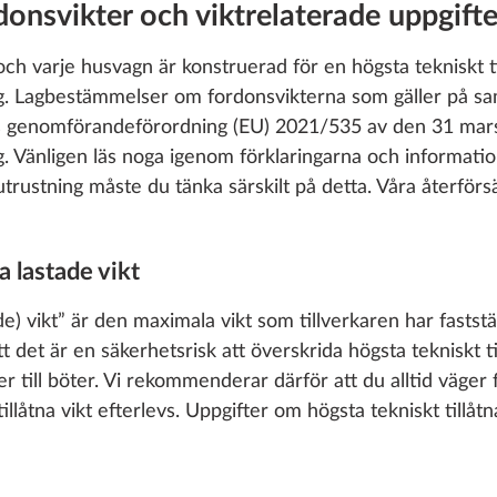
onsvikter och viktrelaterade uppgifte
och varje husvagn är konstruerad för en högsta tekniskt ti
ing. Lagbestämmelser om fordonsvikterna som gäller på sa
s genomförandeförordning (EU) 2021/535 av den 31 mars
dig. Vänligen läs noga igenom förklaringarna och informati
rustning måste du tänka särskilt på detta. Våra återförsäl
a lastade vikt
de) vikt” är den maximala vikt som tillverkaren har faststä
t det är en säkerhetsrisk att överskrida högsta tekniskt ti
r till böter. Vi rekommenderar därför att du alltid väger 
tillåtna vikt efterlevs. Uppgifter om högsta tekniskt tillåtn