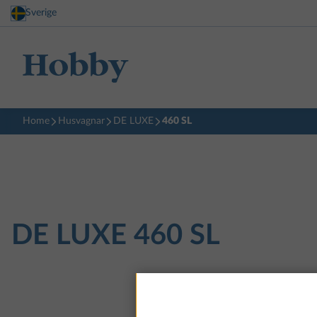
Sverige
Home
Husvagnar
DE LUXE
460 SL
DE LUXE
460 SL