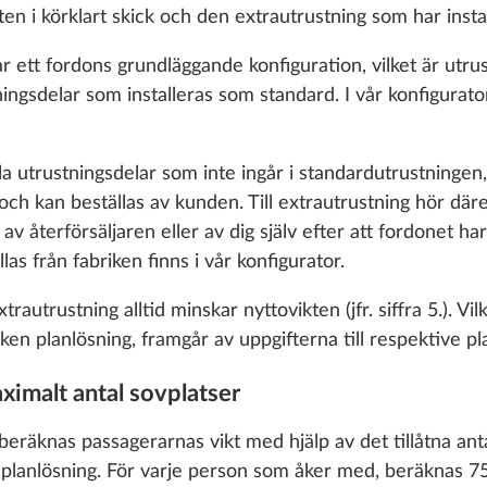
kten i körklart skick och den extrautrustning som har instal
 ett fordons grundläggande konfiguration, vilket är utrus
ningsdelar som installeras som standard. I vår konfigurato
a utrustningsdelar som inte ingår i standardutrustningen, 
n och kan beställas av kunden. Till extrautrustning hör dä
, av återförsäljaren eller av dig själv efter att fordonet h
as från fabriken finns i vår konfigurator.
trautrustning alltid minskar nyttovikten (jfr. siffra 5.). Vi
en planlösning, framgår av uppgifterna till respektive planl
dsystem KNOTT ETS
Ökning av lastkapacitet
Mer information
1.500 kg
o enable you to make the best possible use of our websi
ximalt antal sovplatser
unication with you. We take your preferences into ac
5,7 kg
cs and marketing only if you give us your consent by click
beräknas passagerarnas vikt med hjälp av det tillåtna an
13 460 kr
oke your consent at any time with effect for the future. 
e planlösning. För varje person som åker med, beräknas 7