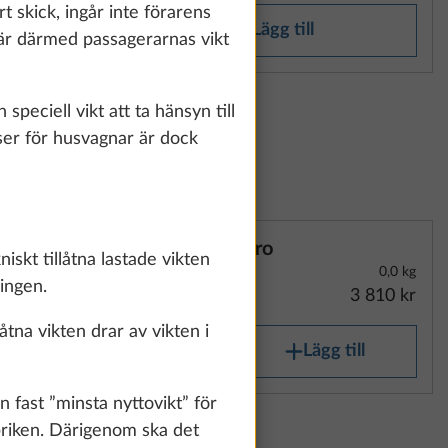
how details" link.
t skick, ingår inte förarens
Lägg till
4 är därmed passagerarnas vikt
Accept all
peciell vikt att ta hänsyn till
tser för husvagnar är dock
Turo
skt tillåtna lastade vikten
0,0 kg
ningen.
3 810 kr
tna vikten drar av vikten i
Lägg till
ast ”minsta nyttovikt” för
abriken. Därigenom ska det