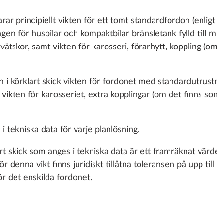
arar principiellt vikten för ett tomt standardfordon (enligt
lagen för husbilar och kompaktbilar bränsletank fylld till m
, vätskor, samt vikten för karosseri, förarhytt, koppling (
 i körklart skick vikten för fordonet med standardutrustni
, vikten för karosseriet, extra kopplingar (om det finns s
VATTEN, GAS, EL
VÄRMESYSTEM, KLIMAT
SMART HOM
u i tekniska data för varje planlösning.
art skick som anges i tekniska data är ett framräknat värd
denna vikt finns juridiskt tillåtna toleransen på upp till
r det enskilda fordonet.