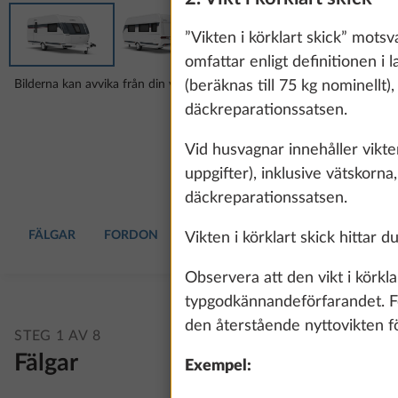
”Vikten i körklart skick” motsv
omfattar enligt definitionen i 
Bilderna kan avvika från din valda konfiguration.
(beräknas till 75 kg nominellt)
däckreparationssatsen.
Vid husvagnar innehåller vikten
uppgifter), inklusive vätskorna
däckreparationssatsen.
FÄLGAR
FORDON
DYNOR
BOENDEUTRUSTNING
Vikten i körklart skick hittar d
Observera att den vikt i körkl
typgodkännandeförfarandet. För 
den återstående nyttovikten fö
STEG 1 AV 8
Fälgar
Exempel: