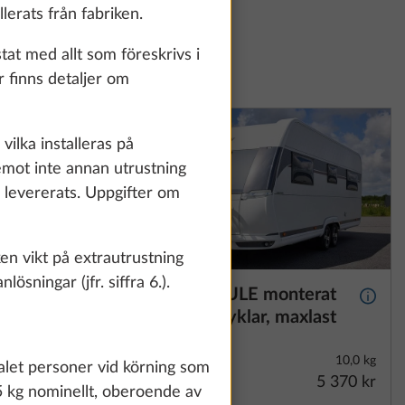
lerats från fabriken.
tat med allt som föreskrivs i
r finns detaljer om
vilka installeras på
remot inte annan utrustning
ar levererats. Uppgifter om
lken vikt på extrautrustning
ösningar (jfr. siffra 6.).
en till
Cykelställ THULE monterat
Mer i
fram för två cyklar, maxlast
te and to
60 kg
count and process
5,2 kg
10,0 kg
ing on "Accept
talet personer vid körning som
6 830 kr
5 370 kr
You can find more
5 kg nominellt, oberoende av