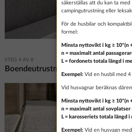
säkerställas att du kan ta med 
campingutrustning eller leksaker
För de husbilar och kompaktb
formel:
Minsta nyttovikt i kg ≥ 10*(n 
n = maximalt antal passagerar
STEG 4 AV 8
L = fordonets totala längd i me
Boendeutrustning
Exempel:
Vid en husbil med 4 
Vid husvagnar beräknas däremo
Minsta nyttovikt i kg ≥ 10*(n 
n = maximalt antal sovplatser
L = karosseriets totala längd i
Exempel:
Vid en husvagn med 