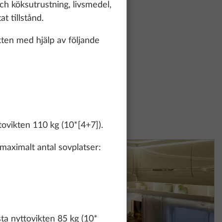
och köksutrustning, livsmedel,
t tillstånd.
ten med hjälp av följande
tovikten 110 kg (10*[4+7]).
maximalt antal sovplatser:
ta nyttovikten 85 kg (10*