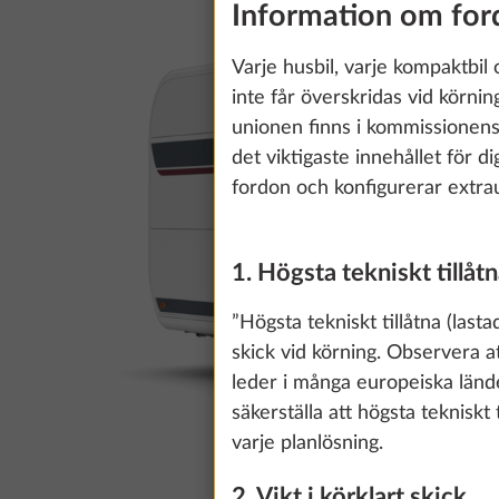
Information om ford
Varje husbil, varje kompaktbil 
inte får överskridas vid körn
unionen finns i kommissionen
det viktigaste innehållet för 
fordon och konfigurerar extraut
1. Högsta tekniskt tillåtn
”Högsta tekniskt tillåtna (lasta
skick vid körning. Observera at
leder i många europeiska lände
säkerställa att högsta tekniskt 
varje planlösning.
2. Vikt i körklart skick