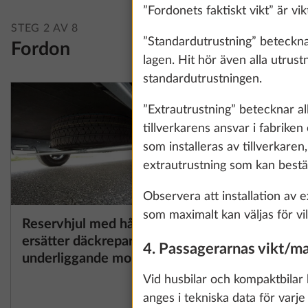
”Fordonets faktiskt vikt” är vi
STEG 2 AV 8
”Standardutrustning” betecknar
Fordon
lagen. Hit hör även alla utrust
standardutrustningen.
”Extrautrustning” betecknar all
tillverkarens ansvar i fabrike
som installeras av tillverkaren
extrautrustning som kan beställ
Observera att installation av ex
som maximalt kan väljas för vilk
Reservhjul med hållare,
Antislad
Mer information
ersätter däckreparationssats,
Plus
We use cookies t
4. Passagerarnas vikt/ma
underliggande montering
1
improve our comm
25,4 kg
data for statisti
Vid husbilar och kompaktbilar 
6 380 kr
all". You can rev
anges i tekniska data för varj