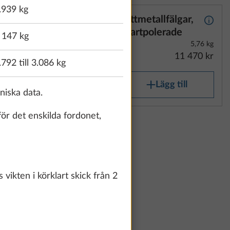
.939 kg
silver
Lättmetallfälgar,
Mer information
Mer i
psel
svartpolerade
 147 kg
5,76 kg
11 470 kr
.792 till 3.086 kg
Lägg till
kniska data.
för det enskilda fordonet,
älgar,
Mer information
5,76 kg
9 130 kr
vikten i körklart skick från 2
g till