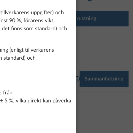
 tillverkarens uppgifter) och
Konfigurera utrustning
inst 90 %, förarens vikt
om det finns som standard) och
ng (enligt tillverkarens
om standard) och
381 200 kr
Mer information
Sammanfattning
E
MULTIMEDIA
27,0 kg
e från
 ± 5 %, vilka direkt kan påverka