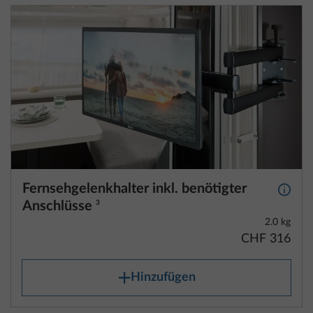
Fernsehgelenkhalter inkl. benötigter
Mehr 
Anschlüsse
3
2.0 kg
CHF 316
Hinzufügen