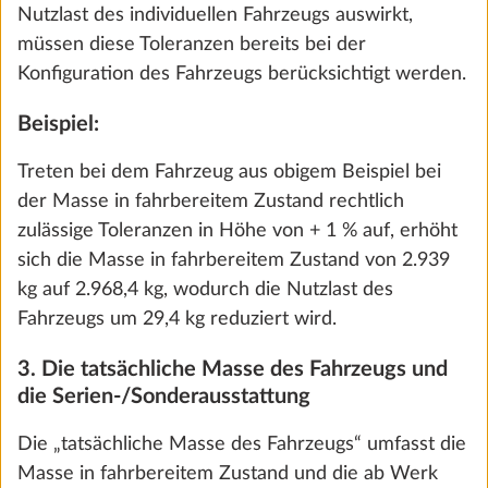
Hinzufügen
jedoch nicht. Allerdings ist die Anzahl der
Schlafplätze bei Wohnwagen maßgeblich für die
Berechnung der sog. Mindest-Nutzlast (vgl. Ziffer
5.).
5. Die Nutzlast und die Mindest-Nutzlast
Die „Nutzlast“ bezeichnet bei Wohnmobilen und
Kastenwagen den Unterschied zwischen der
technisch zulässigen Gesamtmasse in beladenem
Zustand und der Masse in fahrbereitem Zustand,
erhöht um die Masse der Mitfahrer und die Masse
Gas-Außensteckdose
der Sonderausstattung.
Mehr 
1.5 kg
Bei Wohnwagen berechnet sich die Nutzlast, indem
CHF 295
von der technisch zulässigen Gesamtmasse die
Masse in fahrbereitem Zustand und die Masse der
Hinzufügen