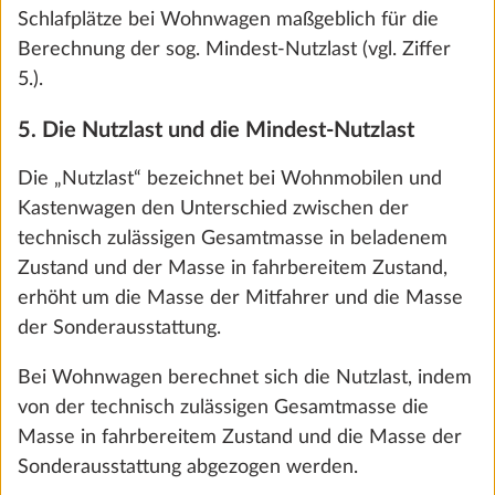
CHF 882
fortsetzen.
Hinzufügen
Vergewissere dich ggf. bei deinem HOBBY-
Handelspartner, dass die technisch zulässige
Gesamtmasse auch rechnerisch nicht überschritten
wird, d. h. dass ausreichend freie Masse für die
Mitfahrer (nur bei Wohnmobilen und Kastenwagen)
und die Mindest-Nutzlast verbleibt.
6. Die maximale Masse für Sonderausstattung
Damit die technisch zulässige Gesamtmasse des
Fahrzeugs unter Berücksichtigung der Masse in
fahrbereitem Zustand, der Masse der Mitfahrer (nur
bei Wohnmobilen und Kastenwagen) und der
Autarkpaket inkl. Laderegler mit Booster,
Mehr 
Lithium-Batterie (Super B Epsilon, 100
gesetzlich vorgeschriebenen Mindest-Nutzlast
Ah) und Batteriekasten
durch den Einbau von Sonderausstattung nicht