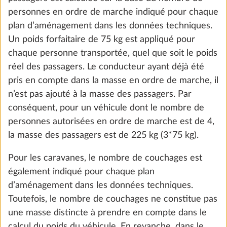
personnes en ordre de marche indiqué pour chaque
the future. You can find more information about
plan d’aménagement dans les données techniques.
cookies and customization options by clicking on
Un poids forfaitaire de 75 kg est appliqué pour
the "Show details" link.
chaque personne transportée, quel que soit le poids
réel des passagers. Le conducteur ayant déjà été
pris en compte dans la masse en ordre de marche, il
Show details
Decline
Accept all
n’est pas ajouté à la masse des passagers. Par
conséquent, pour un véhicule dont le nombre de
personnes autorisées en ordre de marche est de 4,
la masse des passagers est de 225 kg (3*75 kg).
Pompe immergée avec commutateur
supplémentaire
Pour les caravanes, le nombre de couchages est
0,4 kg
également indiqué pour chaque plan
64 CHF
d’aménagement dans les données techniques.
Toutefois, le nombre de couchages ne constitue pas
Ajouter
une masse distincte à prendre en compte dans le
calcul du poids du véhicule. En revanche, dans le