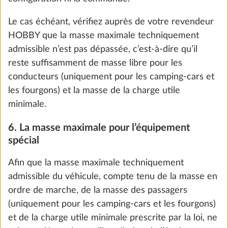
Ajouter
Le cas échéant, vérifiez auprès de votre revendeur
HOBBY que la masse maximale techniquement
admissible n’est pas dépassée, c’est-à-dire qu’il
reste suffisamment de masse libre pour les
conducteurs (uniquement pour les camping-cars et
les fourgons) et la masse de la charge utile
minimale.
6. La masse maximale pour l’équipement
spécial
Afin que la masse maximale techniquement
admissible du véhicule, compte tenu de la masse en
Pack autonomie, comprenant régleur de
Plus d
ordre de marche, de la masse des passagers
charge, booster, batterie au lithium
(uniquement pour les camping-cars et les fourgons)
(Super B Epsilon, 100 Ah) et boîtier de
et de la charge utile minimale prescrite par la loi, ne
batterie