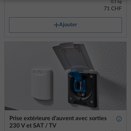
0,1 kg
71 CHF
Ajouter
Prise extérieure d'auvent avec sorties
Plus d
230 V et SAT / TV