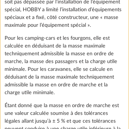
soit pas dépassée par l’installation de l’équipement
18,3 kg
2 024 CHF
spécial, HOBBY a limité l’installation d’équipements
spéciaux et a fixé, côté constructeur, une « masse
Ajouter
maximale pour l’équipement spécial ».
Pour les camping-cars et les fourgons, elle est
calculée en déduisant de la masse maximale
techniquement admissible la masse en ordre de
marche, la masse des passagers et la charge utile
minimale. Pour les caravanes, elle se calcule en
déduisant de la masse maximale techniquement
admissible la masse en ordre de marche et la
charge utile minimale.
Étant donné que la masse en ordre de marche est
une valeur calculée soumise à des tolérances
Prééquipement pour kit autonomie, avec
Plus d
légales allant jusqu’à ± 5 % et que ces tolérances
chargeur / booster, capteur de batterie et