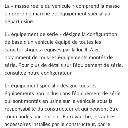
La « masse réelle du véhicule » comprend la masse
en ordre de marche et l’équipement spécial au
départ usine.
L’« équipement de série » désigne la configuration
de base d’un véhicule équipé de toutes les
caractéristiques requises par la loi. Il s’agit
notamment de tous les équipements montés de
Éclairage d’ambiance, selon modèle
série. Pour plus de détails sur l’équipement de série,
Plus d
consultez notre configurateur.
0,3 kg
365 CHF
L’« équipement spécial » désigne tous les
équipements non inclus dans l’équipement de série
Ajouter
qui sont montés en usine sur le véhicule sous la
responsabilité du constructeur et qui peuvent être
commandés par le client. En revanche, les autres
ÉTAPE 5 SUR 8
accessoires installés par le constructeur, par le