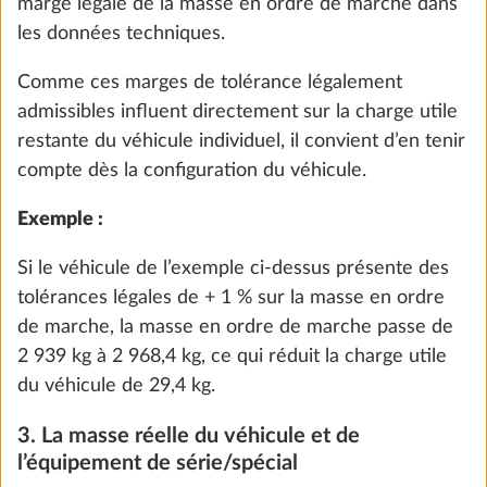
marge légale de la masse en ordre de marche dans
les données techniques.
Comme ces marges de tolérance légalement
admissibles influent directement sur la charge utile
restante du véhicule individuel, il convient d’en tenir
compte dès la configuration du véhicule.
Exemple :
Caillebotis en bois pour receveur de
Plus d
Si le véhicule de l’exemple ci-dessus présente des
douche
tolérances légales de + 1 % sur la masse en ordre
2,1 kg
de marche, la masse en ordre de marche passe de
116 CHF
2 939 kg à 2 968,4 kg, ce qui réduit la charge utile
du véhicule de 29,4 kg.
Ajouter
3. La masse réelle du véhicule et de
l’équipement de série/spécial