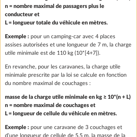
n = nombre maximal de passagers plus le
conducteur et
L = longueur totale du véhicule en mètres.
Exemple :
pour un camping-car avec 4 places
assises autorisées et une longueur de 7 m, la charge
utile minimale est de 110 kg (10*[4+7]).
En revanche, pour les caravanes, la charge utile
minimale prescrite par la loi se calcule en fonction
du nombre maximal de couchages :
Kit de démarrage de base E-Trailer (mise
Plus d
masse de la charge utile minimale en kg ≥ 10*(n + L)
à niveau du véhicule et indicateur de
n = nombre maximal de couchages et
niveau de gaz via l’appli E-Trailer)
L = longueur de cellule du véhicule en mètres.
0,8 kg
290 CHF
Exemple :
pour une caravane de 3 couchages et
d’une longueur de cellule de 5,5 m, la masse de la