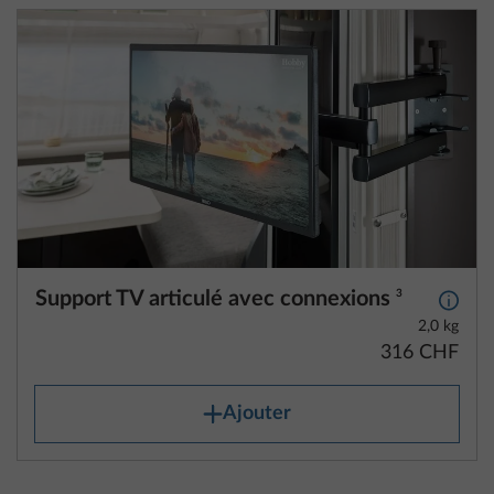
Support TV articulé avec connexions
3
Plus d
2,0 kg
316 CHF
Ajouter