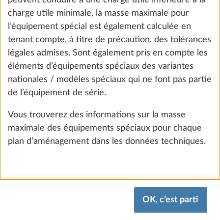
peuvent conduire à une charge utile inférieure à la
coffre de batterie
charge utile minimale, la masse maximale pour
2,8 kg
l’équipement spécial est également calculée en
472 CHF
tenant compte, à titre de précaution, des tolérances
légales admises. Sont également pris en compte les
Ajouter
éléments d’équipements spéciaux des variantes
nationales / modèles spéciaux qui ne font pas partie
de l’équipement de série.
Vous trouverez des informations sur la masse
maximale des équipements spéciaux pour chaque
plan d’aménagement dans les données techniques.
OK, c’est parti
Chargeur USB (prise double)
Plus d