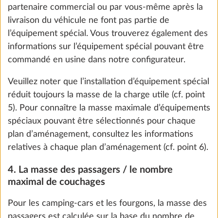
Eau, gaz, électricité
partenaire commercial ou par vous-même après la
livraison du véhicule ne font pas partie de
l’équipement spécial. Vous trouverez également des
informations sur l’équipement spécial pouvant être
commandé en usine dans notre configurateur.
Veuillez noter que l’installation d’équipement spécial
réduit toujours la masse de la charge utile (cf. point
5). Pour connaître la masse maximale d’équipements
spéciaux pouvant être sélectionnés pour chaque
plan d’aménagement, consultez les informations
We use cookies to enable you to make the best
relatives à chaque plan d’aménagement (cf. point 6).
Branchement eau de ville
Plus d
possible use of our website and to improve our
0,5 kg
communication with you. We take your
4. La masse des passagers / le nombre
252 CHF
preferences into account and process data for
maximal de couchages
statistics and marketing only if you give us your
Ajouter
Pour les camping-cars et les fourgons, la masse des
consent by clicking on "Accept all". You can
passagers est calculée sur la base du nombre de
revoke your consent at any time with effect for