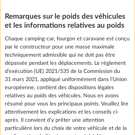
Ajouter
Remarques sur le poids des véhicules
et les informations relatives au poids
Chaque camping-car, fourgon et caravane est conçu
par le constructeur pour une masse maximale
techniquement admissible qui ne doit pas être
dépassée pendant les déplacements. Le règlement
d’exécution (UE) 2021/535 de la Commission du
31 mars 2021, appliqué uniformément dans l’Union
européenne, contient des dispositions légales
relatives au poids des véhicules. Nous en avons
résumé pour vous les principaux points. Veuillez lire
Porte-vélos THULE sur flèche pour 2
Plus d
vélos, charge utile maxi 60 kg
attentivement les explications et les conseils ci-
10,0 kg
après. Il convient d’y prêter une attention
415 CHF
particulière lors du choix de votre véhicule et de la