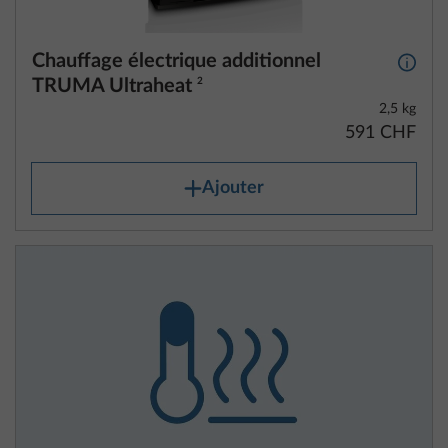
Chauffage électrique additionnel
Plus d
TRUMA Ultraheat
2
2,5 kg
591 CHF
Ajouter