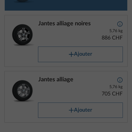
Jantes alliage noires
Plus d
5,76 kg
886 CHF
Ajouter
Jantes alliage
Plus d
5,76 kg
705 CHF
Ajouter