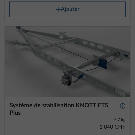
Ajouter
Système de stabilisation KNOTT ETS
Plus d
Plus
5,7 kg
1 040 CHF