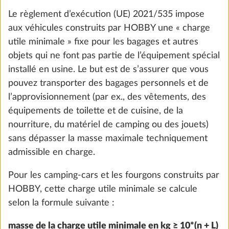
Le règlement d’exécution (UE) 2021/535 impose
aux véhicules construits par HOBBY une « charge
utile minimale » fixe pour les bagages et autres
objets qui ne font pas partie de l’équipement spécial
installé en usine. Le but est de s’assurer que vous
pouvez transporter des bagages personnels et de
l’approvisionnement (par ex., des vêtements, des
équipements de toilette et de cuisine, de la
nourriture, du matériel de camping ou des jouets)
Régulateur de pression de gaz TRUMA
Plus d
sans dépasser la masse maximale techniquement
DuoControl, incluant commutation
admissible en charge.
automatique, capteur d’impact et filtre à
gaz
Pour les camping-cars et les fourgons construits par
2,2 kg
HOBBY, cette charge utile minimale se calcule
491 CHF
selon la formule suivante :
Ajouter
masse de la charge utile minimale en kg ≥ 10*(n + L)