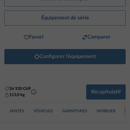
Équipement de série
Favori
Comparer
Configurer l’équipement
26 920 CHF
Plus d’informations
Récapitulatif
113,0 kg
JANTES
VÉHICULE
GARNITURES
MOBILIER
EA