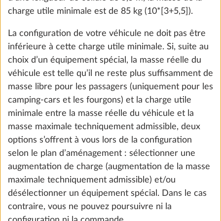
Ajouter
charge utile minimale est de 85 kg (10*[3+5,5]).
La configuration de votre véhicule ne doit pas être
inférieure à cette charge utile minimale. Si, suite au
choix d’un équipement spécial, la masse réelle du
véhicule est telle qu’il ne reste plus suffisamment de
masse libre pour les passagers (uniquement pour les
camping-cars et les fourgons) et la charge utile
minimale entre la masse réelle du véhicule et la
masse maximale techniquement admissible, deux
options s’offrent à vous lors de la configuration
selon le plan d’aménagement : sélectionner une
Pack autonomie, comprenant régleur de
Plus d
augmentation de charge (augmentation de la masse
charge, booster, batterie (AGM, 95 Ah),
maximale techniquement admissible) et/ou
capteur et boîtier de batterie
désélectionner un équipement spécial. Dans le cas
29,0 kg
contraire, vous ne pouvez poursuivre ni la
882 CHF
configuration ni la commande.