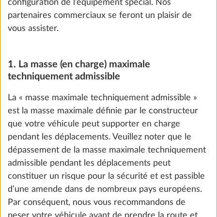
configuration de l’équipement spécial. Nos
Ajouter
partenaires commerciaux se feront un plaisir de
vous assister.
ÉTAPE 3 SUR 8
1. La masse (en charge) maximale
Garnitures
techniquement admissible
La « masse maximale techniquement admissible »
est la masse maximale définie par le constructeur
que votre véhicule peut supporter en charge
pendant les déplacements. Veuillez noter que le
dépassement de la masse maximale techniquement
admissible pendant les déplacements peut
constituer un risque pour la sécurité et est passible
d’une amende dans de nombreux pays européens.
Par conséquent, nous vous recommandons de
peser votre véhicule avant de prendre la route et