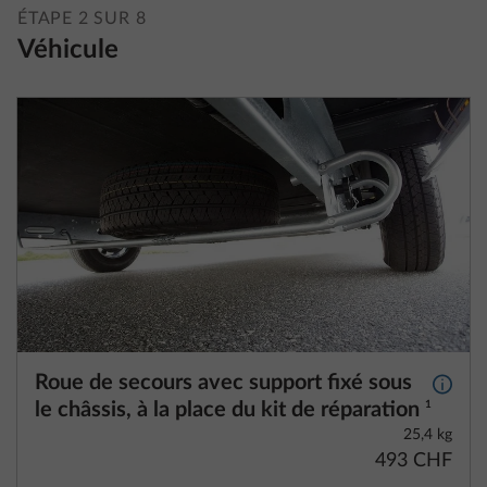
ÉTAPE 2 SUR 8
Véhicule
Roue de secours avec support fixé sous
Plus d
le châssis, à la place du kit de réparation
1
25,4 kg
493 CHF