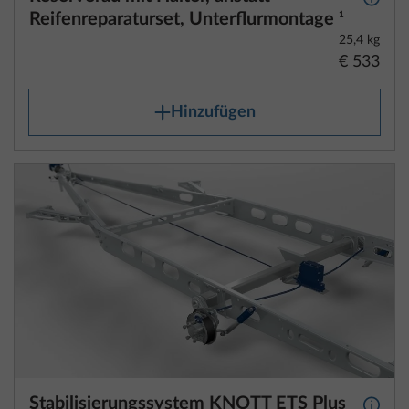
Reifenreparaturset, Unterflurmontage
1
25,4 kg
€ 533
Hinzufügen
Stabilisierungssystem KNOTT ETS Plus
Mehr 