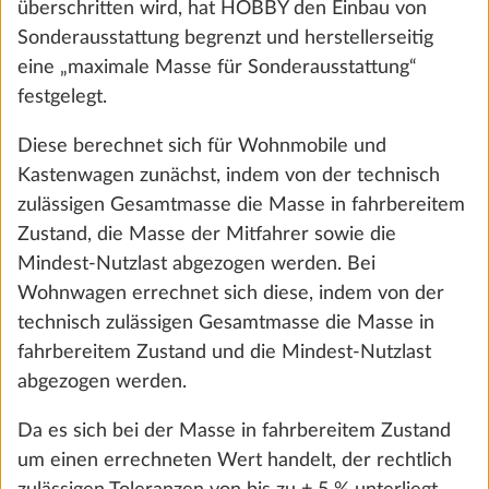
Ah) und Batteriekasten
überschritten wird, hat HOBBY den Einbau von
18,3 kg
Sonderausstattung begrenzt und herstellerseitig
€ 2.191
eine „maximale Masse für Sonderausstattung“
festgelegt.
Hinzufügen
Diese berechnet sich für Wohnmobile und
Kastenwagen zunächst, indem von der technisch
zulässigen Gesamtmasse die Masse in fahrbereitem
Zustand, die Masse der Mitfahrer sowie die
Mindest-Nutzlast abgezogen werden. Bei
Wohnwagen errechnet sich diese, indem von der
technisch zulässigen Gesamtmasse die Masse in
fahrbereitem Zustand und die Mindest-Nutzlast
abgezogen werden.
Da es sich bei der Masse in fahrbereitem Zustand
Vorbereitung für Autarkpaket inkl.
um einen errechneten Wert handelt, der rechtlich
Mehr 
Laderegler mit Booster, Batteriesensor