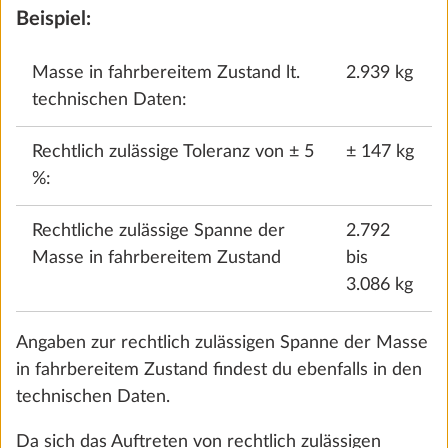
Hinzufügen
Beispiel:
Masse in fahrbereitem Zustand lt.
2.939 kg
technischen Daten:
Rechtlich zulässige Toleranz von ± 5
± 147 kg
%:
Rechtliche zulässige Spanne der
2.792
Masse in fahrbereitem Zustand
bis
3.086 kg
Bettverbreiterung für Einzelbetten inkl.
Mehr 
Angaben zur rechtlich zulässigen Spanne der Masse
Polster
in fahrbereitem Zustand findest du ebenfalls in den
5,0 kg
technischen Daten.
€ 504
Da sich das Auftreten von rechtlich zulässigen