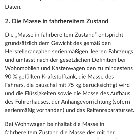
Daten.
2. Die Masse in fahrbereitem Zustand
Zesto
Die „Masse in fahrbereitem Zustand“ entspricht
SERIE
grundsätzlich dem Gewicht des gemäß den
Herstellerangaben serienmäßigen, leeren Fahrzeugs
und umfasst nach der gesetzlichen Definition bei
Wohnmobilen und Kastenwagen den zu mindestens
Turo
90 % gefüllten Kraftstofftank, die Masse des
0,0 kg
Fahrers, die pauschal mit 75 kg berücksichtigt wird
€ 319
und die Flüssigkeiten sowie die Masse des Aufbaus,
des Führerhauses, der Anhängevorrichtung (sofern
Hinzufügen
serienmäßig vorhanden) und das Reifenreparaturset.
Bei Wohnwagen beinhaltet die Masse in
fahrbereitem Zustand die Masse des mit der
SCHRITT 4 VON 8