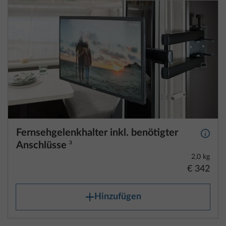
Fernsehgelenkhalter inkl. benötigter
Mehr 
Anschlüsse
3
2,0 kg
€ 342
Hinzufügen