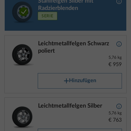
Stahlfelgen Silber mit
Mehr 
Radzierblenden
SERIE
Leichtmetallfelgen Schwarz
Mehr 
poliert
5,76 kg
€ 959
Hinzufügen
Leichtmetallfelgen Silber
Mehr 
5,76 kg
€ 763