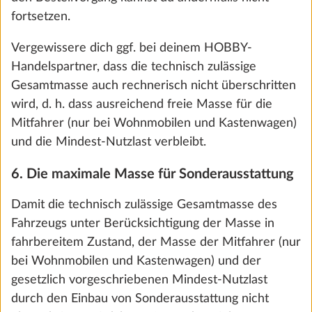
29,0 kg
€ 955
fortsetzen.
Vergewissere dich ggf. bei deinem HOBBY-
Hinzufügen
Handelspartner, dass die technisch zulässige
Gesamtmasse auch rechnerisch nicht überschritten
wird, d. h. dass ausreichend freie Masse für die
Mitfahrer (nur bei Wohnmobilen und Kastenwagen)
und die Mindest-Nutzlast verbleibt.
6. Die maximale Masse für Sonderausstattung
Damit die technisch zulässige Gesamtmasse des
Fahrzeugs unter Berücksichtigung der Masse in
fahrbereitem Zustand, der Masse der Mitfahrer (nur
bei Wohnmobilen und Kastenwagen) und der
Autarkpaket inkl. Laderegler mit Booster,
Mehr 
gesetzlich vorgeschriebenen Mindest-Nutzlast
Lithium-Batterie (Super B Epsilon, 100
durch den Einbau von Sonderausstattung nicht