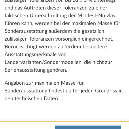
zulässigen Toleranzen von bis zu ± 5 % unterliegt
und Batteriekasten
und das Auftreten dieser Toleranzen zu einer
2,8 kg
faktischen Unterschreitung der Mindest-Nutzlast
€ 510
führen kann, werden bei der maximalen Masse für
Sonderausstattung außerdem die gesetzlich
Hinzufügen
zulässigen Toleranzen vorsorglich eingerechnet.
Berücksichtigt werden außerdem besondere
Ausstattungsmerkmale von
Ländervarianten/Sondermodellen, die nicht zur
Serienausstattung gehören.
Angaben zur maximalen Masse für
Sonderausstattung findest du für jeden Grundriss in
den technischen Daten.
USB-Doppelladesteckdose
Mehr 