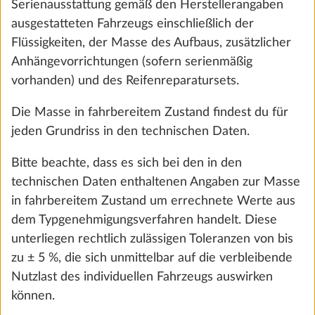
Serienausstattung gemäß den Herstellerangaben
Wohnausstattung
ausgestatteten Fahrzeugs einschließlich der
Flüssigkeiten, der Masse des Aufbaus, zusätzlicher
Anhängevorrichtungen (sofern serienmäßig
vorhanden) und des Reifenreparatursets.
Die Masse in fahrbereitem Zustand findest du für
jeden Grundriss in den technischen Daten.
Bitte beachte, dass es sich bei den in den
technischen Daten enthaltenen Angaben zur Masse
in fahrbereitem Zustand um errechnete Werte aus
dem Typgenehmigungsverfahren handelt. Diese
Teppichboden im Wohnraum,
Mehr 
unterliegen rechtlich zulässigen Toleranzen von bis
herausnehmbar
zu ± 5 %, die sich unmittelbar auf die verbleibende
10,0 kg
Nutzlast des individuellen Fahrzeugs auswirken
€ 392
können.