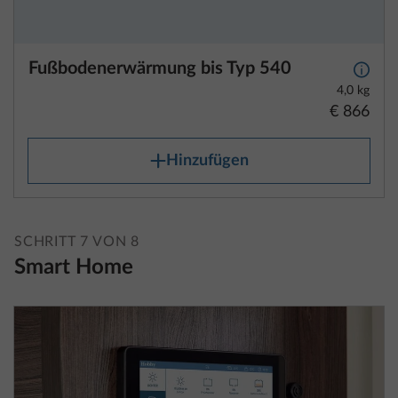
Fußbodenerwärmung bis Typ 540
Mehr 
4,0 kg
€ 866
Hinzufügen
SCHRITT 7 VON 8
Smart Home