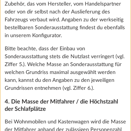
Zubehör, das vom Hersteller, vom Handelspartner
oder von dir selbst nach der Auslieferung des
Fahrzeugs verbaut wird. Angaben zu der werkseitig
SCHRITT 5 VON 8
Wasser, Gas, Elektrik
bestellbaren Sonderausstattung findest du ebenfalls
in unserem Konfigurator.
Bitte beachte, dass der Einbau von
Sonderausstattung stets die Nutzlast verringert (vgl.
Ziffer 5.). Welche Masse an Sonderausstattung für
Wir nutzen Cookies, um dir die bestmögliche
welchen Grundriss maximal ausgewählt werden
Nutzung unserer Webseite zu ermöglichen und
kann, kannst du den Angaben zu den jeweiligen
unsere Kommunikation mit dir zu verbessern.
Grundrissen entnehmen (vgl. Ziffer 6.).
Wir berücksichtigen hierbei deine Präferenzen
und verarbeiten Daten für Statistik und
4. Die Masse der Mitfahrer / die Höchstzahl
Marketing nur, wenn du uns durch Klicken auf
der Schlafplätze
„Zustimmen und weiter“ dein Einverständnis
City-Wasseranschluss
Mehr 
Bei Wohnmobilen und Kastenwagen wird die Masse
gibst. Du kannst deine Einwilligung jederzeit mit
0,5 kg
der Mitfahrer anhand der zulässigen Personenzahl