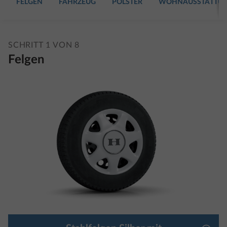
FELGEN
FAHRZEUG
POLSTER
WOHNAUSSTATTU
SCHRITT 1 VON 8
Felgen