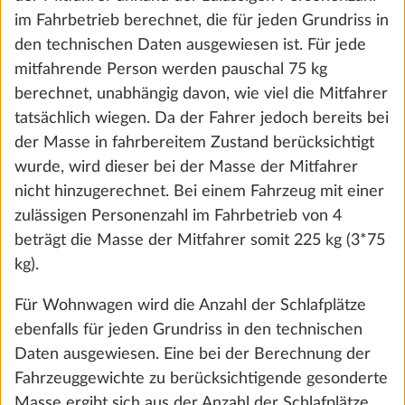
Wirkung für die Zukunft widerrufen. Weitere
€ 272
im Fahrbetrieb berechnet, die für jeden Grundriss in
Informationen zu den Cookies und
den technischen Daten ausgewiesen ist. Für jede
Anpassungsmöglichkeiten findest du unter dem
Hinzufügen
mitfahrende Person werden pauschal 75 kg
Link „Details anzeigen“.
berechnet, unabhängig davon, wie viel die Mitfahrer
tatsächlich wiegen. Da der Fahrer jedoch bereits bei
der Masse in fahrbereitem Zustand berücksichtigt
Details anzeigen
Ablehnen
wurde, wird dieser bei der Masse der Mitfahrer
nicht hinzugerechnet. Bei einem Fahrzeug mit einer
Zustimmen und weiter
zulässigen Personenzahl im Fahrbetrieb von 4
beträgt die Masse der Mitfahrer somit 225 kg (3*75
kg).
Für Wohnwagen wird die Anzahl der Schlafplätze
ebenfalls für jeden Grundriss in den technischen
Wasserpumpe mit Zusatzschalter
Daten ausgewiesen. Eine bei der Berechnung der
0,4 kg
Fahrzeuggewichte zu berücksichtigende gesonderte
€ 69
Masse ergibt sich aus der Anzahl der Schlafplätze