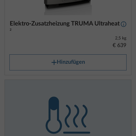
Elektro-Zusatzheizung TRUMA Ultraheat
Mehr 
2
2,5 kg
€ 639
Hinzufügen