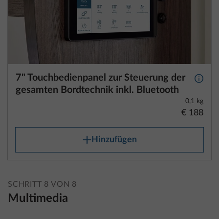
7" Touchbedienpanel zur Steuerung der
Mehr 
gesamten Bordtechnik inkl. Bluetooth
0,1 kg
€ 188
Hinzufügen
SCHRITT 8 VON 8
Multimedia