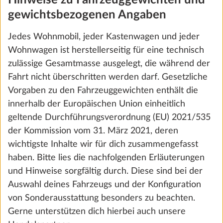
5,2 kg
gewichtsbezogenen Angaben
€ 571
Jedes Wohnmobil, jeder Kastenwagen und jeder
Hinzufügen
Wohnwagen ist herstellerseitig für eine technisch
zulässige Gesamtmasse ausgelegt, die während der
Fahrt nicht überschritten werden darf. Gesetzliche
Vorgaben zu den Fahrzeuggewichten enthält die
innerhalb der Europäischen Union einheitlich
geltende Durchführungsverordnung (EU) 2021/535
der Kommission vom 31. März 2021, deren
wichtigste Inhalte wir für dich zusammengefasst
haben. Bitte lies die nachfolgenden Erläuterungen
und Hinweise sorgfältig durch. Diese sind bei der
Auswahl deines Fahrzeugs und der Konfiguration
von Sonderausstattung besonders zu beachten.
Fahrradträger THULE, für Deichsel, 2
Mehr 
Gerne unterstützen dich hierbei auch unsere
Fahrräder, Nutzlast 60 kg