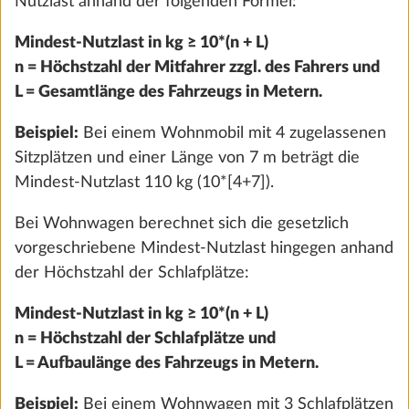
Nutzlast anhand der folgenden Formel:
Hinzufügen
Mindest-Nutzlast in kg ≥ 10*(n + L)
n = Höchstzahl der Mitfahrer zzgl. des Fahrers und
L = Gesamtlänge des Fahrzeugs in Metern.
Beispiel:
Bei einem Wohnmobil mit 4 zugelassenen
Sitzplätzen und einer Länge von 7 m beträgt die
Mindest-Nutzlast 110 kg (10*[4+7]).
Bei Wohnwagen berechnet sich die gesetzlich
vorgeschriebene Mindest-Nutzlast hingegen anhand
der Höchstzahl der Schlafplätze:
Mindest-Nutzlast in kg ≥ 10*(n + L)
E-Trailer Starterpaket Basic
Mehr 
n = Höchstzahl der Schlafplätze und
(Fahrzeugnivellierung und
L = Aufbaulänge des Fahrzeugs in Metern.
Gasfüllstandsanzeige per E-Trailer App)
0,8 kg
Beispiel:
Bei einem Wohnwagen mit 3 Schlafplätzen