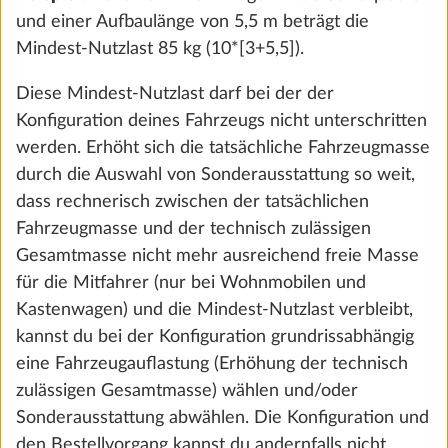
€ 314
und einer Aufbaulänge von 5,5 m beträgt die
Mindest-Nutzlast 85 kg (10*[3+5,5]).
Hinzufügen
Diese Mindest-Nutzlast darf bei der der
Konfiguration deines Fahrzeugs nicht unterschritten
werden. Erhöht sich die tatsächliche Fahrzeugmasse
durch die Auswahl von Sonderausstattung so weit,
dass rechnerisch zwischen der tatsächlichen
Fahrzeugmasse und der technisch zulässigen
Gesamtmasse nicht mehr ausreichend freie Masse
für die Mitfahrer (nur bei Wohnmobilen und
Kastenwagen) und die Mindest-Nutzlast verbleibt,
kannst du bei der Konfiguration grundrissabhängig
eine Fahrzeugauflastung (Erhöhung der technisch
Autarkpaket inkl. Laderegler mit Booster,
Mehr 
zulässigen Gesamtmasse) wählen und/oder
Batterie (AGM, 95Ah), Batteriesensor
Sonderausstattung abwählen. Die Konfiguration und
und Batteriekasten
den Bestellvorgang kannst du andernfalls nicht