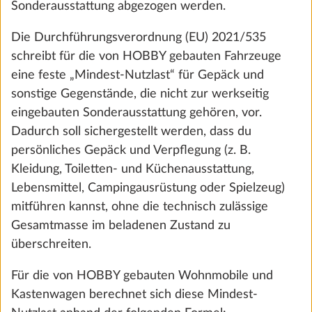
Hinzufügen
Sonderausstattung abgezogen werden.
Die Durchführungsverordnung (EU) 2021/535
schreibt für die von HOBBY gebauten Fahrzeuge
eine feste „Mindest-Nutzlast“ für Gepäck und
sonstige Gegenstände, die nicht zur werkseitig
eingebauten Sonderausstattung gehören, vor.
Dadurch soll sichergestellt werden, dass du
persönliches Gepäck und Verpflegung (z. B.
Kleidung, Toiletten- und Küchenausstattung,
Lebensmittel, Campingausrüstung oder Spielzeug)
mitführen kannst, ohne die technisch zulässige
Gesamtmasse im beladenen Zustand zu
Gasdruckregler TRUMA DuoControl inkl.
Mehr 
überschreiten.
Umschaltautomatik, Crash-Sensor und
Gasfilter
Für die von HOBBY gebauten Wohnmobile und
2,2 kg
Kastenwagen berechnet sich diese Mindest-
€ 531