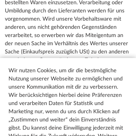
bestellten Waren einzusetzen. Verarbeitung oder
Umbildung durch den Lieferanten werden für uns
vorgenommen. Wird unsere Vorbehaltsware mit
anderen, uns nicht gehörenden Gegenständen
verarbeitet, so erwerben wir das Miteigentum an
der neuen Sache im Verhältnis des Wertes unserer
Sache (Einkaufspreis zuzüglich USt) zu den anderen
verarbeiteten Gegenständen zur Zeit der
Verarbeitung.
Wir nutzen Cookies, um dir die bestmögliche
Nutzung unserer Webseite zu ermöglichen und
8.3 Wird die von uns beigestellte Sache mit
unsere Kommunikation mit dir zu verbessern.
anderen, uns nicht gehörenden Gegenständen
Wir berücksichtigen hierbei deine Präferenzen
untrennbar vermischt, so erwerben wir das
und verarbeiten Daten für Statistik und
Miteigentum an der neuen Sache im Verhältnis des
Marketing nur, wenn du uns durch Klicken auf
Wertes der Vorbehaltssache (Einkaufspreis
„Zustimmen und weiter“ dein Einverständnis
zuzüglich USt) zu den anderen vermischten
gibst. Du kannst deine Einwilligung jederzeit mit
Gegenständen zum Zeitpunkt der Vermischung.