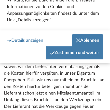
Wirkung für die Zukunft widerrufen. Weitere
Erfolgt die Vermischung in der Weise, dass die
Informationen zu den Cookies und
Sache des Lieferanten als Hauptsache anzusehen
Anpassungsmöglichkeiten findest du unter dem
ist, so gilt als vereinbart, dass der Lieferant uns
Link „Details anzeigen“.
anteilmäßig Miteigentum überträgt; der Lieferant
verwahrt das Alleineigentum oder das Miteigentum
für uns.
Details anzeigen
Ablehnen
8.4 Stellt der Lieferant zur Durchführung des
Zustimmen und weiter
Vertrags auf unsere Kosten Werkzeuge her, so
besteht Einigkeit darüber, dass diese Werkzeuge,
soweit wir dem Lieferanten vereinbarungsgemäß
die Kosten hierfür vergüten, in unser Eigentum
übergehen. Falls wir uns nur mit einem Bruchteil an
den Kosten hierfür beteiligen, räumt uns der
Lieferant schon jetzt einen Miteigentumsanteil im
Umfang dieses Bruchteils an den Werkzeugen ein.
Der Lieferant hat die Werkzeuge gegen Feuer,