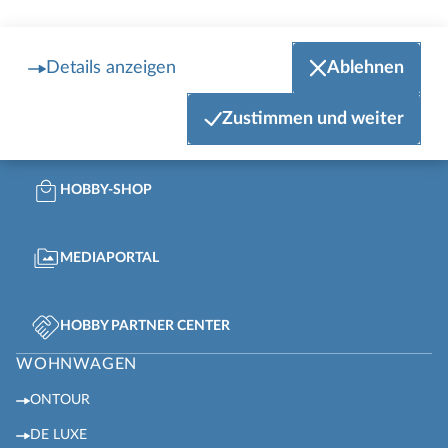
Details anzeigen
Ablehnen
Zum Newsletter anmelden
Zustimmen und weiter
MEIN HOBBY
HOBBY-SHOP
MEDIAPORTAL
HOBBY PARTNER CENTER
WOHNWAGEN
ONTOUR
DE LUXE