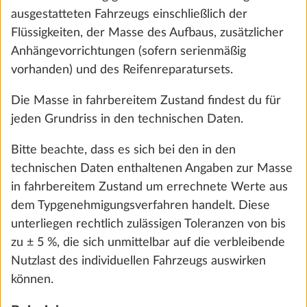
zulässigen Toleranzen von bis zu ± 5 % unterliegt
und das Auftreten dieser Toleranzen zu einer
faktischen Unterschreitung der Mindest-Nutzlast
führen kann, werden bei der maximalen Masse für
Fernanzeige für Gasdruckregler TRUMA
Mehr 
Sonderausstattung außerdem die gesetzlich
DuoControl
zulässigen Toleranzen vorsorglich eingerechnet.
0,6 kg
Berücksichtigt werden außerdem besondere
Ausstattungsmerkmale von
Hinzufügen
Ländervarianten/Sondermodellen, die nicht zur
Serienausstattung gehören.
Angaben zur maximalen Masse für
Sonderausstattung findest du für jeden Grundriss in
den technischen Daten.