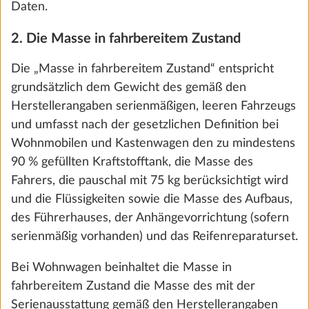
überschritten wird, hat HOBBY den Einbau von
Sonderausstattung begrenzt und herstellerseitig
eine „maximale Masse für Sonderausstattung“
festgelegt.
Gasdruckregler TRUMA DuoControl inkl.
Mehr 
Umschaltautomatik, Crash-Sensor, Eis-Ex
Diese berechnet sich für Wohnmobile und
und Gasfilter
Kastenwagen zunächst, indem von der technisch
2,4 kg
zulässigen Gesamtmasse die Masse in fahrbereitem
Zustand, die Masse der Mitfahrer sowie die
Hinzufügen
Mindest-Nutzlast abgezogen werden. Bei
Wohnwagen errechnet sich diese, indem von der
technisch zulässigen Gesamtmasse die Masse in
fahrbereitem Zustand und die Mindest-Nutzlast
abgezogen werden.
Da es sich bei der Masse in fahrbereitem Zustand
um einen errechneten Wert handelt, der rechtlich