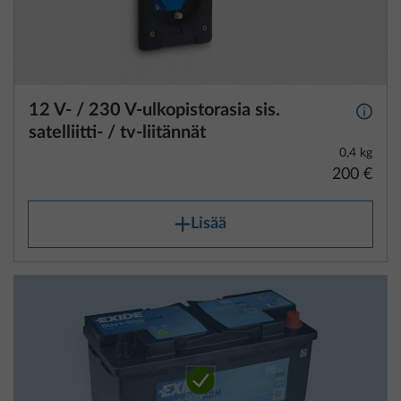
12 V- / 230 V-ulkopistorasia sis.
Lisäti
satelliitti- / tv-liitännät
0,4 kg
200 €
Lisää