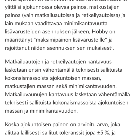
Vuode ohjaamosta pehmusteineen
Lisäti
ylittäisi ajokunnossa olevaa painoa, matkustajien
10,0 kg
painoa (vain matkailuautoissa ja retkeilyautoissa) ja
280 €
lain mukaan vaadittavaa minimikantavuutta
lisävarusteiden asennuksen jälkeen, Hobby on
Lisää
määrittänyt "maksimipainon lisävarusteille" ja
rajoittanut niiden asennuksen sen mukaisesti.
Matkailuautojen ja retkeilyautojen kantavuus
lasketaan ensin vähentämällä teknisesti sallituista
kokonaismassoista ajokuntoisen massan,
matkustajien massan sekä minimikantavuuden.
Matkailuvaunujen kantavuus lasketaan vähentämällä
teknisesti sallituista kokonaismassoista ajokuntoisen
massan ja minimikantavuuden.
Koska ajokuntoisen painon on arvioitu arvo, joka
alittaa laillisesti sallitut toleranssit jopa ±5 %, ja
Tunnelmavalaistus, toteutus
Lisäti