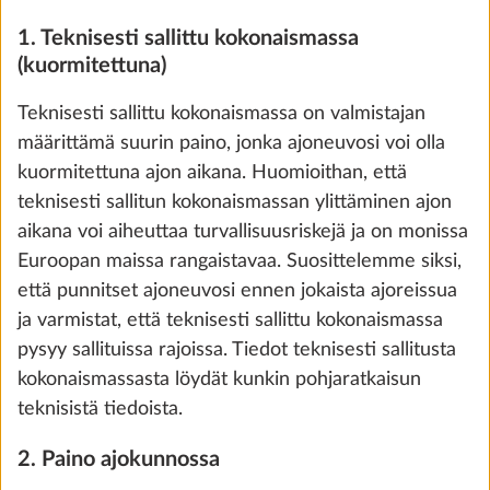
VAIHE 2 / 8
1. Teknisesti sallittu kokonaismassa
Ajoneuvo
(kuormitettuna)
Teknisesti sallittu kokonaismassa on valmistajan
määrittämä suurin paino, jonka ajoneuvosi voi olla
kuormitettuna ajon aikana. Huomioithan, että
teknisesti sallitun kokonaismassan ylittäminen ajon
aikana voi aiheuttaa turvallisuusriskejä ja on monissa
Euroopan maissa rangaistavaa. Suosittelemme siksi,
että punnitset ajoneuvosi ennen jokaista ajoreissua
ja varmistat, että teknisesti sallittu kokonaismassa
pysyy sallituissa rajoissa. Tiedot teknisesti sallitusta
Vetokoukku SAWIKO, irrotettava
Lisäti
kokonaismassasta löydät kunkin pohjaratkaisun
64,0 kg
teknisistä tiedoista.
2 320 €
2. Paino ajokunnossa