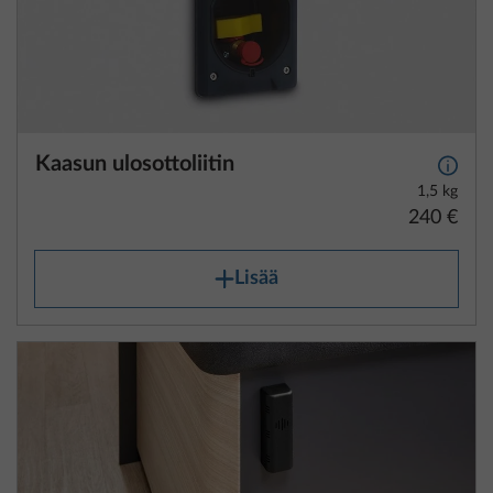
Kaasun ulosottoliitin
Lisäti
1,5 kg
240 €
Lisää