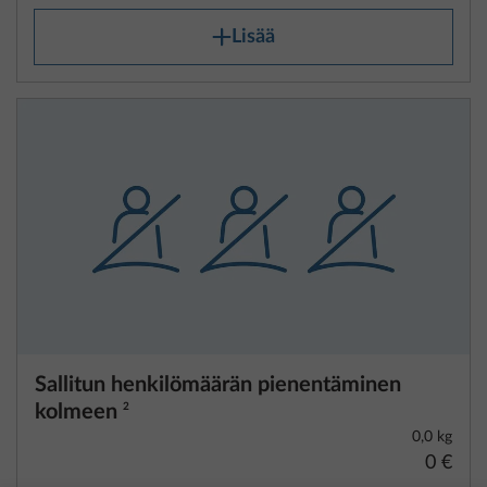
Lisää
Sallitun henkilömäärän pienentäminen
kolmeen
2
0,0 kg
0 €