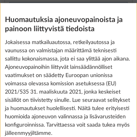
Lisää
Huomautuksia ajoneuvopainoista ja
painoon liittyvistä tiedoista
Jokaisessa matkailuautossa, retkeilyautossa ja
vaunussa on valmistajan määrittämä teknisesti
sallittu kokonaismassa, jota ei saa ylittää ajon aikana.
Ajoneuvopainoihin liittyvät lainsäädännölliset
vaatimukset on säädetty Euroopan unionissa
voimassa olevassa komission asetuksessa (EU)
2021/535 31. maaliskuuta 2021, jonka keskeiset
sisällöt on tiivistetty sinulle. Lue seuraavat selitykset
Rekisteröity 4 henkilölle
ja huomautukset huolellisesti. Näitä tulee erityisesti
VAKIOVARUSTE
huomioida ajoneuvon valinnassa ja lisävarusteiden
konfiguroinnissa. Tarvittaessa voit saada tukea myös
jälleenmyyjiltämme.