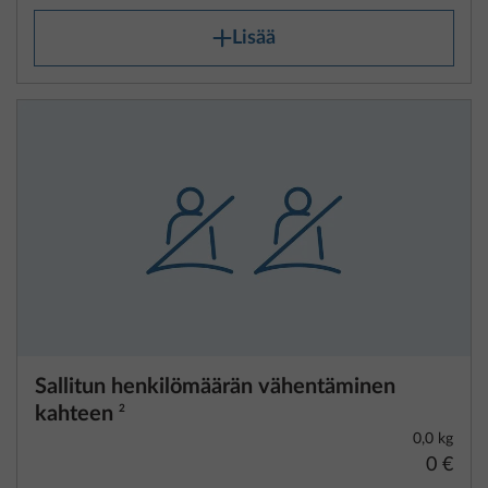
Lisää
Sallitun henkilömäärän vähentäminen
kahteen
2
0,0 kg
0 €