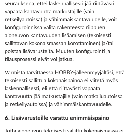
seurauksena, ettei laskennallisesti jää riittävästi
vapaata kantavuutta matkustajille (vain
Istuinryhmästä vuode pehmusteineen
Lisäti
retkeilyautoissa) ja vähimmäiskantavuudelle, voit
14,0 kg
450 €
konfiguroinnissa valita rakenteesta riippuen
ajoneuvon kantavuuden lisäämisen (teknisesti
sallittavan kokonaismassan korottaminen) ja/tai
Lisää
poistaa lisävarusteita. Muuten konfigurointi ja
tilausprosessi eivät voi jatkua.
Varmista tarvittaessa HOBBY-jälleenmyyjältäsi, että
teknisesti sallittua kokonaispainoa ei ylitetä myös
laskennallisesti, eli että riittävästi vapaata
kantavuutta jää matkustajille (vain matkailuautoissa
ja retkeilyautoissa) ja vähimmäiskantavuudelle.
6. Lisävarusteille varattu enimmäispaino
Jotta ajoneuvon teknisesti sallittu kokonaismassa ei