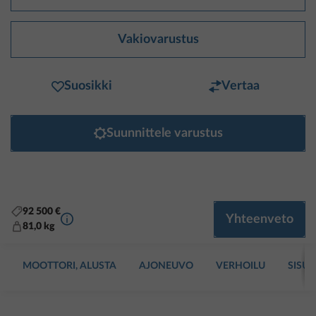
Vakiovarustus
Suosikki
Vertaa
Suunnittele varustus
92 500 €
Lisätietoa
Yhteenveto
81,0 kg
MOOTTORI, ALUSTA
AJONEUVO
VERHOILU
SISUS