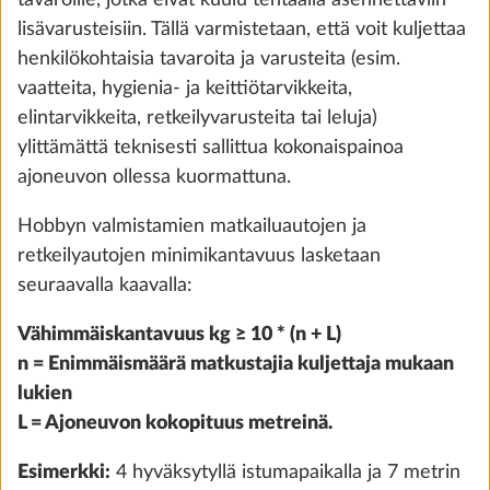
tavaroille, jotka eivät kuulu tehtaalla asennettaviin
lisävarusteisiin. Tällä varmistetaan, että voit kuljettaa
henkilökohtaisia tavaroita ja varusteita (esim.
vaatteita, hygienia- ja keittiötarvikkeita,
Irtomattosarja asuinosassa
Lisäti
elintarvikkeita, retkeilyvarusteita tai leluja)
10,0 kg
ylittämättä teknisesti sallittua kokonaispainoa
420 €
ajoneuvon ollessa kuormattuna.
Lisää
Hobbyn valmistamien matkailuautojen ja
retkeilyautojen minimikantavuus lasketaan
seuraavalla kaavalla:
Vähimmäiskantavuus kg ≥ 10 * (n + L)
n = Enimmäismäärä matkustajia kuljettaja mukaan
lukien
L = Ajoneuvon kokopituus metreinä.
Esimerkki:
4 hyväksytyllä istumapaikalla ja 7 metrin