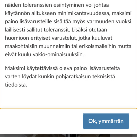
näiden toleranssien esiintyminen voi johtaa
mallikohtainen
käytännön alitukseen minimikantavuudessa, maksimi
0,3 kg
145 €
paino lisävarusteille sisältää myös varmuuden vuoksi
laillisesti sallitut toleranssit. Lisäksi otetaan
Lisää
huomioon erityiset varustelut, jotka kuuluvat
maakohtaisiin muunnelmiin tai erikoismalleihin mutta
eivät kuulu vakio-ominaisuuksiin.
VAIHE 5 / 8
Maksimi käytettävissä oleva paino lisävarusteita
Vesi, kaasu, sähkö
varten löydät kunkin pohjaratkaisun teknisistä
tiedoista.
Ok, ymmärrän