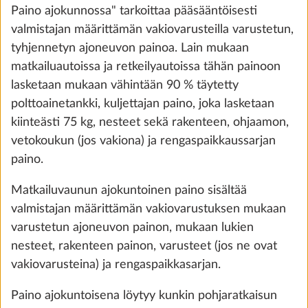
Lisää
Paino ajokunnossa" tarkoittaa pääsääntöisesti
valmistajan määrittämän vakiovarusteilla varustetun,
tyhjennetyn ajoneuvon painoa. Lain mukaan
matkailuautoissa ja retkeilyautoissa tähän painoon
lasketaan mukaan vähintään 90 % täytetty
polttoainetankki, kuljettajan paino, joka lasketaan
kiinteästi 75 kg, nesteet sekä rakenteen, ohjaamon,
vetokoukun (jos vakiona) ja rengaspaikkaussarjan
paino.
Matkailuvaunun ajokuntoinen paino sisältää
valmistajan määrittämän vakiovarustuksen mukaan
Matot ohjaamossa
Lisäti
varustetun ajoneuvon painon, mukaan lukien
1,5 kg
nesteet, rakenteen painon, varusteet (jos ne ovat
100 €
vakiovarusteina) ja rengaspaikkasarjan.
Lisää
Paino ajokuntoisena löytyy kunkin pohjaratkaisun