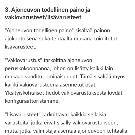
3. Ajoneuvon todellinen paino ja
vakiovarusteet/lisävarusteet
"Ajoneuvon todellinen paino" sisältää painon
ajokuntoisena sekä tehtaalta mukana toimitetut
lisävarusteet.
Avattavat kehysikkunat, tuplalasitetut ja
Lisäti
"Vakiovarustus" tarkoittaa ajoneuvon
sävytetyt, alkuperäisten ikkunoiden
peruskokoonpanoa, johon on lisätty kaikki lain
tilalle
mukaan vaaditut ominaisuudet. Tämä sisältää myös
8,0 kg
660 €
kaikki vakiovarusteena asennetut osat.
Yksityiskohtaiset tiedot vakiovarustuksesta löydät
Lisää
konfiguraattoristamme.
"Lisävarusteet" tarkoittavat kaikkia sellaisia
varusteita, jotka eivät sisälly vakiovarustukseen,
mutta jotka valmistaja asentaa ajoneuvoon tehtaalla