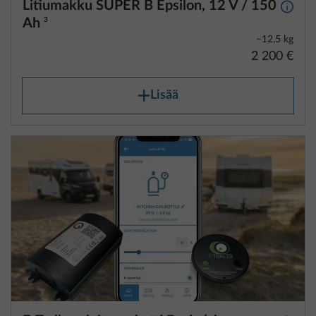
Litiumakku SUPER B Epsilon, 12 V / 150
Lisäti
Ah
3
−12,5 kg
2 200 €
Lisää