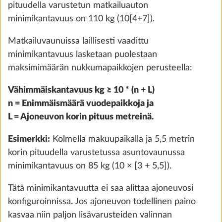
pituudella varustetun matkailuauton
minimikantavuus on 110 kg (10[4+7]).
Liesituuletin DOMETIC
Lisäti
Matkailuvaunuissa laillisesti vaadittu
3,0 kg
minimikantavuus lasketaan puolestaan
430 €
maksimimäärän nukkumapaikkojen perusteella:
Lisää
Vähimmäiskantavuus kg ≥ 10 * (n + L)
n = Enimmäismäärä vuodepaikkoja ja
L = Ajoneuvon korin pituus metreinä.
Esimerkki:
Kolmella makuupaikalla ja 5,5 metrin
korin pituudella varustetussa asuntovaunussa
minimikantavuus on 85 kg (10 × [3 + 5,5]).
Tätä minimikantavuutta ei saa alittaa ajoneuvosi
konfiguroinnissa. Jos ajoneuvon todellinen paino
kasvaa niin paljon lisävarusteiden valinnan