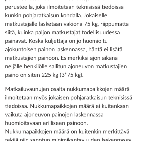
perusteella, joka ilmoitetaan teknisissä tiedoissa
the future. You can find more information about
kunkin pohjaratkaisun kohdalla. Jokaiselle
cookies and customization options by clicking on
matkustajalle lasketaan vakiona 75 kg, riippumatta
the "Show details" link.
siitä, kuinka paljon matkustajat todellisuudessa
painavat. Koska kuljettaja on jo huomioitu
ajokuntoisen painon laskennassa, häntä ei lisätä
Show details
Decline
Accept all
matkustajien painoon. Esimerkiksi ajon aikana
neljälle henkilölle sallitun ajoneuvon matkustajien
paino on siten 225 kg (3*75 kg).
Matkailuvaunujen osalta nukkumapaikkojen määrä
ilmoitetaan myös jokaisen pohjaratkaisun teknisissä
Cor
tiedoissa. Nukkumapaikkojen määrä ei kuitenkaan
VAKIOVARUSTE
vaikuta ajoneuvon painojen laskennassa
huomioitavaan erilliseen painoon.
Nukkumapaikkojen määrä on kuitenkin merkittävä
tekijä niin sanotun minimikantavuuden laskennassa