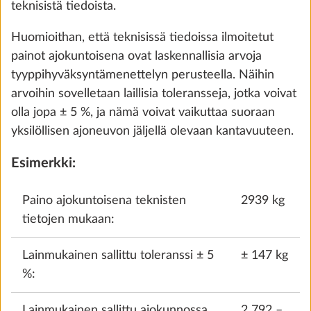
teknisistä tiedoista.
Huomioithan, että teknisissä tiedoissa ilmoitetut
painot ajokuntoisena ovat laskennallisia arvoja
tyyppihyväksyntämenettelyn perusteella. Näihin
arvoihin sovelletaan laillisia toleransseja, jotka voivat
olla jopa ± 5 %, ja nämä voivat vaikuttaa suoraan
yksilöllisen ajoneuvon jäljellä olevaan kantavuuteen.
Esimerkki:
Paino ajokuntoisena teknisten
2939 kg
Termopeite sis. lattiaeristyksen
Lisäti
tietojen mukaan:
4,5 kg
490 €
Lainmukainen sallittu toleranssi ± 5
± 147 kg
%:
Lisää
Lainmukainen sallittu ajokunnossa
2 792 –