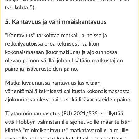
Kos
(ks. kohta 5).
0,0 kg
340 €
5. Kantavuus ja vähimmäiskantavuus
"Kantavuus" tarkoittaa matkailuautoissa ja
Lisää
retkeilyautoissa eroa teknisesti sallitun
kokonaismassan (kuormattuna) ja ajokunnossa
olevan painon välillä, johon lisätään matkustajien
VAIHE 4 / 8
paino ja lisävarusteiden paino.
Sisustus ja kalusteet
Matkailuvaunuissa kantavuus lasketaan
vähentämällä teknisesti sallitusta kokonaismassasta
ajokunnossa oleva paino sekä lisävarusteiden paino.
Täytäntöönpanoasetus (EU) 2021/535 edellyttää,
että Hobbyn valmistamille ajoneuvoille määritellään
kiinteä "minimikantavuus" matkatavaroille ja muille