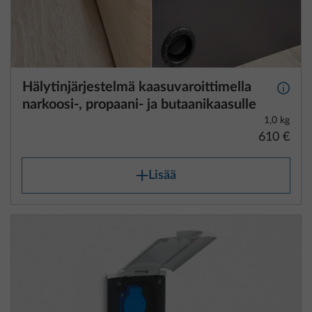
Hälytinjärjestelmä kaasuvaroittimella
Lisäti
narkoosi-, propaani- ja butaanikaasulle
1,0 kg
610 €
Lisää