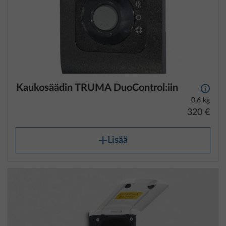
Kaukosäädin TRUMA DuoControl:iin
Lisäti
0,6 kg
320 €
Lisää