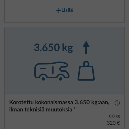
Lisää
Korotettu kokonaismassa 3.650 kg:aan,
Lisäti
ilman teknisiä muutoksia
1
0,0 kg
320 €