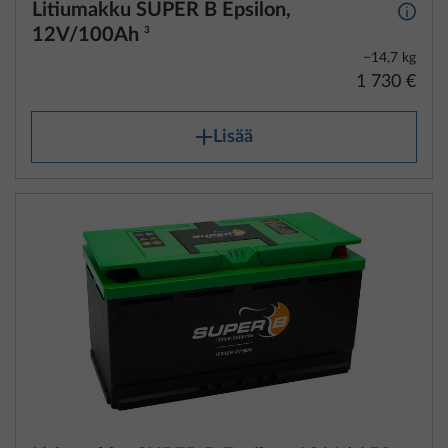
Litiumakku SUPER B Epsilon,
Lisäti
12V/100Ah
3
−14,7 kg
1 730 €
Lisää