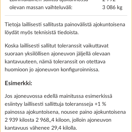
olevan massan vaihteluväli:
3 086 kg
Tietoja laillisesti sallitusta painovälistä ajokuntoisena
löydät myös teknisistä tiedoista.
Koska laillisesti sallitut toleranssit vaikuttavat
suoraan yksilöllisen ajoneuvon jäljellä olevaan
kantavuuteen, nämä toleranssit on otettava
huomioon jo ajoneuvon konfiguroinnissa.
Avattavat ikkunat, tuplalasitetut ja
Lisäti
Esimerkki:
sävytetyt
VAKIOVARUSTE
Jos ajoneuvossa edellä mainitussa esimerkissä
esiintyy laillisesti sallittuja toleransseja +1 %
painossa ajokuntoisena, nousee paino ajokuntoisena
2 939 kilosta 2 968,,4 kiloon, jolloin ajoneuvon
kantavuus vähenee 29,4 kilolla.