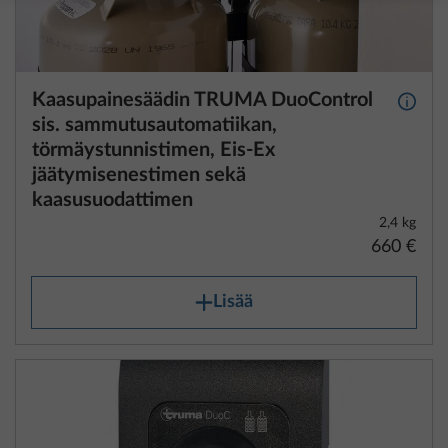
Kaasupainesäädin TRUMA DuoControl
Lisäti
sis. sammutusautomatiikan,
törmäystunnistimen, Eis-Ex
jäätymisenestimen sekä
kaasusuodattimen
2,4 kg
660 €
Lisää