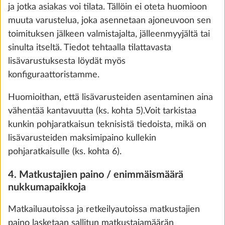
ja jotka asiakas voi tilata. Tällöin ei oteta huomioon
muuta varustelua, joka asennetaan ajoneuvoon sen
toimituksen jälkeen valmistajalta, jälleenmyyjältä tai
sinulta itseltä. Tiedot tehtaalla tilattavasta
lisävarustuksesta löydät myös
konfiguraattoristamme.
Huomioithan, että lisävarusteiden asentaminen aina
Takanurkkatuet
Lisäti
vähentää kantavuutta (ks. kohta 5).Voit tarkistaa
6,0 kg
kunkin pohjaratkaisun teknisistä tiedoista, mikä on
540 €
lisävarusteiden maksimipaino kullekin
We use cookies to enable you to make the best
pohjaratkaisulle (ks. kohta 6).
Lisää
possible use of our website and to improve our
communication with you. We take your
4. Matkustajien paino / enimmäismäärä
preferences into account and process data for
nukkumapaikkoja
statistics and marketing only if you give us your
VAIHE 3 / 8
Matkailuautoissa ja retkeilyautoissa matkustajien
consent by clicking on "Accept all". You can
Verhoilu
paino lasketaan sallitun matkustajamäärän
revoke your consent at any time with effect for