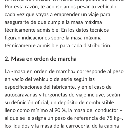
Mando a distancia para regulador de la
Más i
presión de gas TRUMA DuoControl
0,6 kg
303 €
Añadir