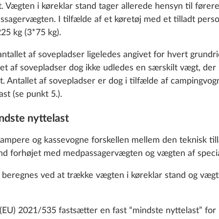
 cookies and customization options by clicking on the "S
 Vægten i køreklar stand tager allerede hensyn til før
agervægten. I tilfælde af et køretøj med et tilladt perso
5 kg (3*75 kg).
Decline
ntallet af sovepladser ligeledes angivet for hvert grundr
t af sovepladser dog ikke udledes en særskilt vægt, der 
t. Antallet af sovepladser er dog i tilfælde af campingv
st (se punkt 5.).
ndste nyttelast
r i førerhuset
Thermoforhæng inklus
tion
Yderligere information
ampere og kassevogne forskellen mellem den teknisk till
gulvrumisolering
and forhøjet med medpassagervægten og vægten af specia
1,5 kg
1.113 kr.
beregnes ved at trække vægten i køreklar stand og vægte
Tilføj
Tilføj
U) 2021/535 fastsætter en fast “mindste nyttelast” for