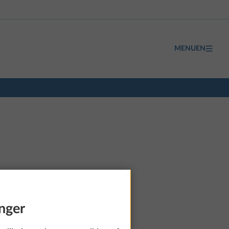
MENUEN
nger
fra 944.950 kr.