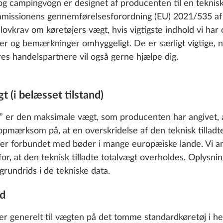
 campingvogn er designet af producenten til en teknisk 
mmissionens gennemførelsesforordning (EU) 2021/535 af
 lovkrav om køretøjers vægt, hvis vigtigste indhold vi ha
ger og bemærkninger omhyggeligt. De er særligt vigtige, n
res handelspartnere vil også gerne hjælpe dig.
gt (i belæsset tilstand)
gt” er den maksimale vægt, som producenten har angivet, 
 opmærksom på, at en overskridelse af den teknisk tilladt
 er forbundet med bøder i mange europæiske lande. Vi anb
for, at den teknisk tilladte totalvægt overholdes. Oplysni
grundrids i de tekniske data.
nd
rer generelt til vægten på det tomme standardkøretøj i h