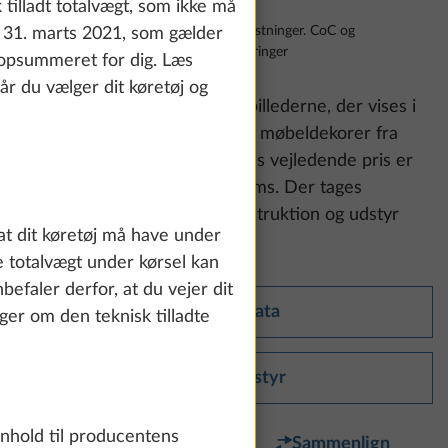
tilladt totalvægt, som ikke må
Prisen er inklusiv moms, leveringsomkostninger. CoC og
 31. marts 2021, som gælder
gasprøvningsattest. Forbehold for ændringer
r opsummeret for dig. Læs
år du vælger dit køretøj og
Vær opmærksom på:
Udstyrsbillederne, der vises i
det følgende, kan vise stof- og møbeldekorer fra
andre serier og modeller. Vores vejledende pris er
inklusive den lovbestemte moms. Der tages
forbehold for ændringer i konstruktion og udstyr
at dit køretøj må have under
samt for fejl.
e totalvægt under kørsel kan
efaler derfor, at du vejer dit
Tekniske data
nger om den teknisk tilladte
Standardudstyr
enhold til producentens
Favorit
Sammenlign