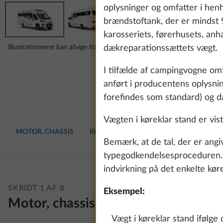
oplysninger og omfatter i henh
brændstoftank, der er mindst 
karosseriets, førerhusets, a
Illustrationerne kan afvige fra din valgte konfiguration.
dækreparationssættets vægt.
I tilfælde af campingvogne om
anført i producentens oplysni
forefindes som standard) og 
Vægten i køreklar stand er vist
MOTOR, CHASSIS
KØRETØJ
HYNDER
INDRETNIN
Bemærk, at de tal, der er angi
typegodkendelsesproceduren. Di
indvirkning på det enkelte kør
SKRIDT 1 AF 8
Eksempel:
Motor, chassis
Vægt i køreklar stand ifølge 