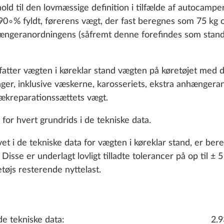
old til den lovmæssige definition i tilfælde af autocamp
90∘% fyldt, førerens vægt, der fast beregnes som 75 kg
nhængeranordningens (såfremt denne forefindes som stand
fatter vægten i køreklar stand vægten på køretøjet med d
nger, inklusive væskerne, karosseriets, ekstra anhængera
dækreparationssættets vægt.
 for hvert grundrids i de tekniske data.
G
VAND, GAS, EL
OPVARMNING, KLIMA
SMART HOME
vet i de tekniske data for vægten i køreklar stand, er be
sse er underlagt lovligt tilladte tolerancer på op til ± 5
etøjs resterende nyttelast.
de tekniske data:
2.9