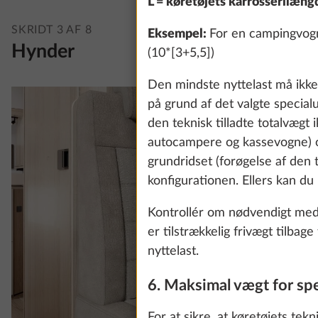
L = køretøjets karrosserilæng
SKRIDT 3 AF 8
Eksempel:
For en campingvogn
Hynder
(10*[3+5,5])
Den mindste nyttelast må ikke 
på grund af det valgte specia
den teknisk tilladte totalvægt 
autocampere og kassevogne) og
grundridset (forøgelse af den t
konfigurationen. Ellers kan du
Kontrollér om nødvendigt med d
er tilstrækkelig frivægt tilba
nyttelast.
6. Maksimal vægt for spe
For at sikre, at køretøjets tek