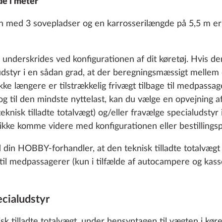
de i meter
 med 3 sovepladser og en karrosserilængde på 5,5 m er 
underskrides ved konfigurationen af dit køretøj. Hvis de
ludstyr i en sådan grad, at der beregningsmæssigt mellem
Cor
ikke længere er tilstrækkelig frivægt tilbage til medpassage
SERIE
 til den mindste nyttelast, kan du vælge en opvejning af
eknisk tilladte totalvægt) og/eller fravælge specialudstyr
 ikke komme videre med konfigurationen eller bestillings
in HOBBY-forhandler, at den teknisk tilladte totalvægt i
ge til medpassagerer (kun i tilfælde af autocampere og kas
cialudstyr
nisk tilladte totalvægt, under hensyntagen til vægten i kør