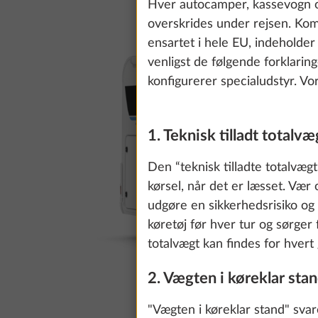
Hver autocamper, kassevogn og
overskrides under rejsen. Ko
ensartet i hele EU, indeholder
venligst de følgende forklarin
konfigurerer specialudstyr. Vo
1. Teknisk tilladt totalvæ
Den “teknisk tilladte totalvæ
kørsel, når det er læsset. Vær
udgøre en sikkerhedsrisiko og
køretøj før hver tur og sørger 
totalvægt kan findes for hvert 
2. Vægten i køreklar sta
"Vægten i køreklar stand" sva