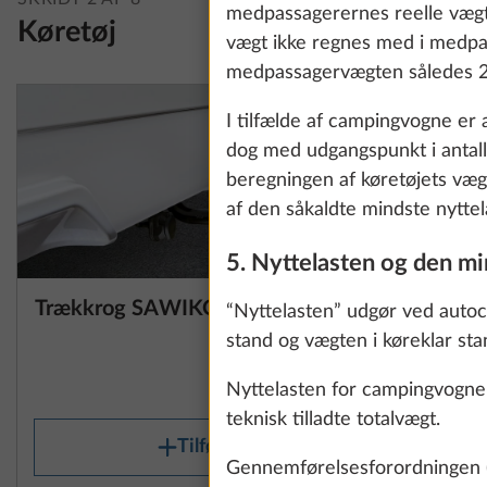
information about
medpassagerernes reelle vægt.
Køretøj
vægt ikke regnes med i medpass
medpassagervægten således 22
Show details
I tilfælde af campingvogne er a
dog med udgangspunkt i antalle
beregningen af køretøjets væg
af den såkaldte mindste nyttela
5. Nyttelasten og den mi
Trækkrog SAWIKO, aftagelig
Gulvmåtte
Yderligere informa
“Nyttelasten” udgør ved autoc
stand og vægten i køreklar st
64,0 kg
25.304 kr.
Nyttelasten for campingvogne 
teknisk tilladte totalvægt.
Tilføj
Gennemførelsesforordningen (E