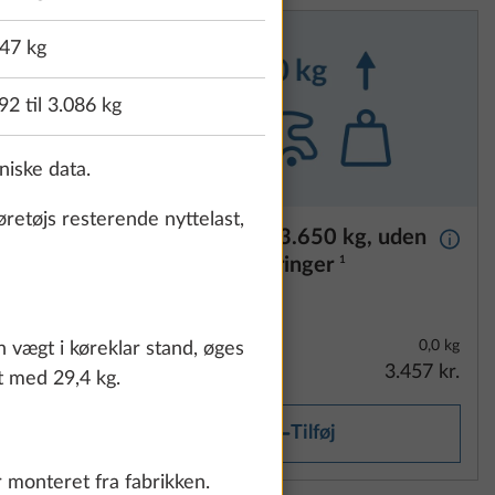
47 kg
92 til 3.086 kg
niske data.
øretøjs resterende nyttelast,
160 hk,
Opvejning til 3.650 kg, uden
Yderli
tekniske ændringer
1
36,4 kg
0,0 kg
n vægt i køreklar stand, øges
55.671 kr.
3.457 kr.
st med 29,4 kg.
Tilføj
r monteret fra fabrikken.