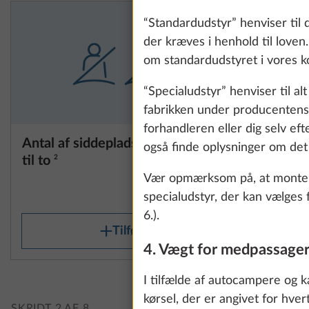
“Standardudstyr” henviser til 
der kræves i henhold til loven
om standardudstyret i vores ko
“Specialudstyr” henviser til al
fabrikken under producentens 
forhandleren eller dig selv eft
Antal af siddepladser reduceres
Antal af 
også finde oplysninger om det s
til to
til tre
2
2
0,0 kg
Vær opmærksom på, at monterin
0 kr.
specialudstyr, der kan vælges 
6.).
Tilføj
We use cookies t
4. Vægt for medpassager
improve our comm
data for statisti
I tilfælde af autocampere og 
all". You can rev
kørsel, der er angivet for hve
SKRIDT 2 AF 8