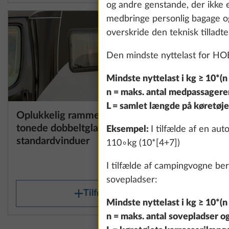
og andre genstande, der ikke e
medbringe personlig bagage og 
overskride den teknisk tilladte
Den mindste nyttelast for H
Mindste nyttelast i kg ≥ 10*(n 
n = maks. antal medpassagerer
L = samlet længde på køretøjet
Oplukkelig rammevindue,
Støtteben
Yderligere informa
tonede dobbeltglas til
Eksempel:
I tilfælde af en au
standardvinduer
110∘kg (10*[4+7])
8,0 kg
7.231 kr.
I tilfælde af campingvogne be
sovepladser:
Tilføj
Mindste nyttelast i kg ≥ 10*(n 
n = maks. antal sovepladser o