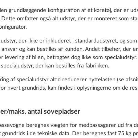
den grundlæggende konfiguration af et køretøj, der er uds
. Dette omfatter også alt udstyr, der er monteret som sta
nfigurator.
t udstyr, der ikke er inkluderet i standardudstyret, og so
ansvar og kan bestilles af kunden. Andet tilbehør, der e
er levering af bilen, betragtes dog ikke som specialudstyr
siddepladser reduceres
Registrering for 4 per
pecialudstyr, der kan bestilles fra fabrikken.
SERIE
0,0 kg
g af specialudstyr altid reducerer nyttelasten (se afsni
0 kr.
for hvert grundrids, kan findes i oplysningerne om de res
Tilføj
o enable you to make the best possible use of our websi
er/maks. antal sovepladser
unication with you. We take your preferences into ac
cs and marketing only if you give us your consent by click
kassevogne beregnes vægten for medpassagerer ud fra det
oke your consent at any time with effect for the future. 
rt grundrids i de tekniske data. Der beregnes fast 75 kg 