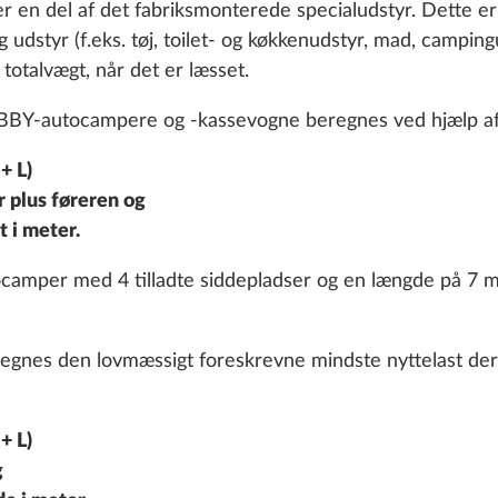
r en del af det fabriksmonterede specialudstyr. Dette er f
udstyr (f.eks. tøj, toilet- og køkkenudstyr, mad, campingu
 totalvægt, når det er læsset.
OBBY-autocampere og -kassevogne beregnes ved hjælp a
+ L)
 plus føreren og
 i meter.
 i bag
tion
Yderligere information
tocamper med 4 tilladte siddepladser og en længde på 7 m
6,0 kg
5.860 kr.
regnes den lovmæssigt foreskrevne mindste nyttelast der
Tilføj
+ L)
g