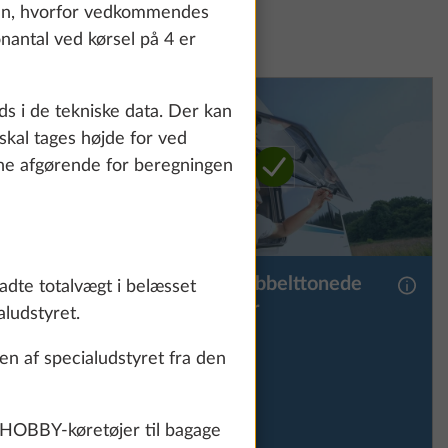
how details" link.
eren, hvorfor vedkommendes
nantal ved kørsel på 4 er
Accept all
ids i de tekniske data. Der kan
skal tages højde for ved
ogne afgørende for beregningen
iv
Oplukkelig dobbelttonede
Yderligere information
Yderli
adte totalvægt i belæsset
hængevinduer
ludstyret.
4,5 kg
SERIE
5.285 kr.
n af specialudstyret fra den
 HOBBY-køretøjer til bagage