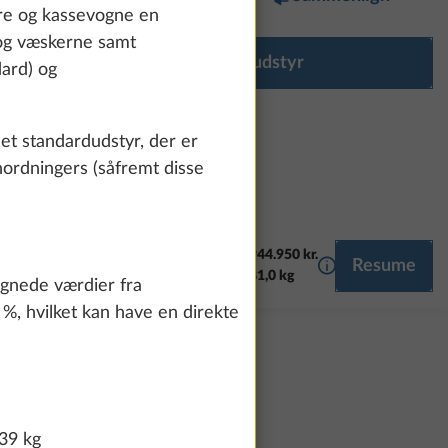
ere og kassevogne en
 og væskerne samt
Konfigurér udstyr
ard) og
et standardudstyr, der er
nordningers (såfremt disse
944.950 kr.
Yderligere infor
Resume
MULTIMEDIE
81,0 kg
regnede værdier fra
 %, hvilket kan have en direkte
39 kg