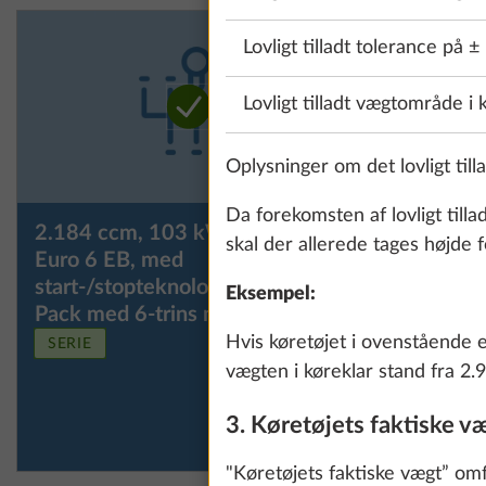
Lovligt tilladt tolerance på ±
Lovligt tilladt vægtområde i 
Oplysninger om det lovligt til
Da forekomsten af lovligt tilla
2.184 ccm, 103 kW/140 hk,
2.184 cc
skal der allerede tages højde f
Euro 6 EB, med
Euro 6 E
start-/stopteknologi og ECO-
start-/st
Eksempel:
Pack med 6-trins manuelt gear
Pack med
Hvis køretøjet i ovenstående e
SERIE
vægten i køreklar stand fra 2.9
3. Køretøjets faktiske v
"Køretøjets faktiske vægt” omf