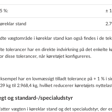
 5 %:
± 1
køreklar stand
2.7
ladte vægtområde i køreklar stand kan også findes i de tek
dte tolerancer har en direkte indvirkning på det enkelte k
m, 103 kW/140 hk,
2.184 ccm, 118 kW / 
or disse tolerancer, når køretøjet konfigureres.
B, med
Euro VI E, med 8-trins
opteknologi og ECO-
automatgear
 8-trins automatgear
35,0 kg
ksempel har en lovmæssigt tilladt tolerance på + 1 % i si
43.248 kr.
39 kg til 2.968,4 kg, hvilket reducerer køretøjets nyttela
ægt og standard-/specialudstyr
Tilføj
Tilføj
atter vægten i køreklar stand og det specialudstyr, der e