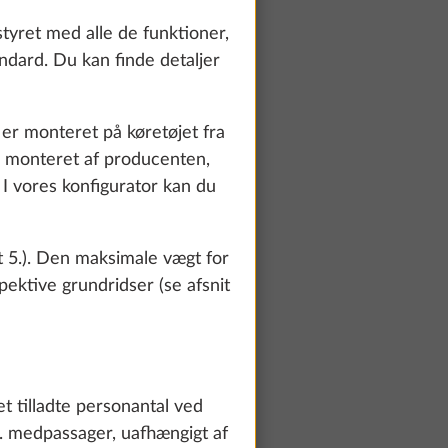
tyret med alle de funktioner,
ndard. Du kan finde detaljer
m er monteret på køretøjet fra
r monteret af producenten,
. I vores konfigurator kan du
soner
t 5.). Den maksimale vægt for
pektive grundridser (se afsnit
te and to
count and process
ing on "Accept
 tilladte personantal ved
You can find more
pr. medpassager, uafhængigt af