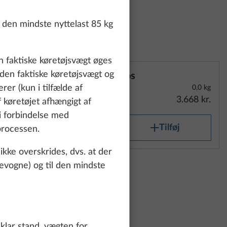
den mindste nyttelast 85 kg
n faktiske køretøjsvægt øges
 den faktiske køretøjsvægt og
Kos
rer (kun i tilfælde af
0,0 kg
3.668 kr.
 køretøjet afhængigt af
 i forbindelse med
Tilføj
processen.
kke overskrides, dvs. at der
sevogne) og til den mindste
eklar stand, vægten for