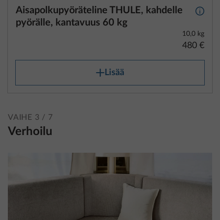
3. Ajoneuvon todellinen paino ja
Lisää
vakiovarusteet/lisävarusteet
"Ajoneuvon todellinen paino" sisältää painon
ajokuntoisena sekä tehtaalta mukana toimitetut
VAIHE 3 / 7
lisävarusteet.
Verhoilu
"Vakiovarustus" tarkoittaa ajoneuvon
peruskokoonpanoa, johon on lisätty kaikki lain
mukaan vaaditut ominaisuudet. Tämä sisältää myös
kaikki vakiovarusteena asennetut osat.
Yksityiskohtaiset tiedot vakiovarustuksesta löydät
konfiguraattoristamme.
"Lisävarusteet" tarkoittavat kaikkia sellaisia
varusteita, jotka eivät sisälly vakiovarustukseen,
mutta jotka valmistaja asentaa ajoneuvoon tehtaalla