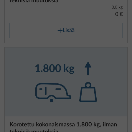
Lisää
1. Teknisesti sallittu kokonaismassa
(kuormitettuna)
Teknisesti sallittu kokonaismassa on valmistajan
määrittämä suurin paino, jonka ajoneuvosi voi olla
kuormitettuna ajon aikana. Huomioithan, että
teknisesti sallitun kokonaismassan ylittäminen ajon
aikana voi aiheuttaa turvallisuusriskejä ja on monissa
Euroopan maissa rangaistavaa. Suosittelemme siksi,
että punnitset ajoneuvosi ennen jokaista ajoreissua
ja varmistat, että teknisesti sallittu kokonaismassa
pysyy sallituissa rajoissa. Tiedot teknisesti sallitusta
Korotettu kokonaismassa 1.800 kg, ilman
kokonaismassasta löydät kunkin pohjaratkaisun
teknisiä muutoksia
teknisistä tiedoista.
0,0 kg
0 €
2. Paino ajokunnossa