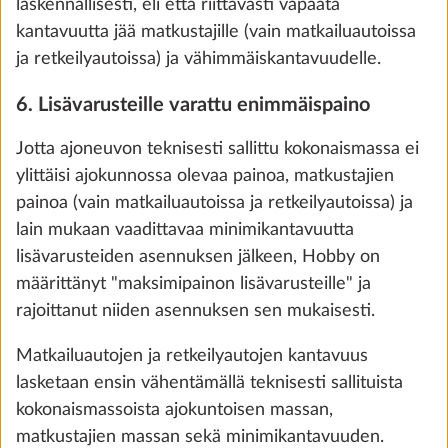
80 €
Lisää
VAIHE 6 / 7
Lämmitys, ilmastointi