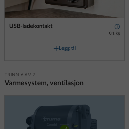
USB-ladekontakt
Mer i
0.1 kg
Legg til
TRINN 6 AV 7
Varmesystem, ventilasjon