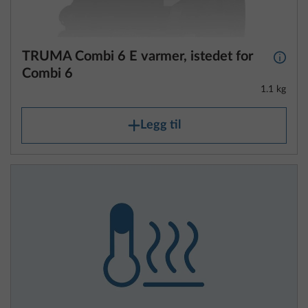
TRUMA Combi 6 E varmer, istedet for
Mer i
Combi 6
1.1 kg
Legg til