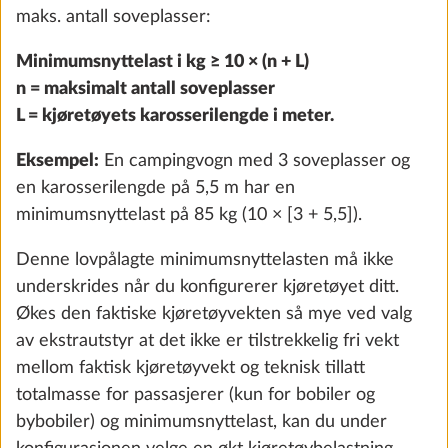
maks. antall soveplasser:
Minimumsnyttelast i kg ≥ 10 × (n + L)
n = maksimalt antall soveplasser
L = kjøretøyets karosserilengde i meter.
Eksempel:
En campingvogn med 3 soveplasser og
en karosserilengde på 5,5 m har en
minimumsnyttelast på 85 kg (10 × [3 + 5,5]).
Denne lovpålagte minimumsnyttelasten må ikke
underskrides når du konfigurerer kjøretøyet ditt.
City-vanntilkobling
Mer i
Økes den faktiske kjøretøyvekten så mye ved valg
0.5 kg
av ekstrautstyr at det ikke er tilstrekkelig fri vekt
Legg til
mellom faktisk kjøretøyvekt og teknisk tillatt
totalmasse for passasjerer (kun for bobiler og
bybobiler) og minimumsnyttelast, kan du under