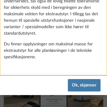
underskrides, tas også de lovlig tillatte toleransene
for sikkerhets skyld med i beregningen av den
maksimale vekten for ekstrautstyr. I tillegg tas det
hensyn til spesielle utstyrsfunksjoner i nasjonale
varianter / spesialmodeller som ikke hører til
Gasstrykkregulator TRUMA DuoControl
Mer i
standardutstyret.
inkl. automatisk omkobling, crashsensor
og gassfilter
Du finner opplysninger om maksimal masse for
2.2 kg
ekstrautstyr for alle planløsninger i de tekniske
spesifikasjonene.
Legg til
Ok, skjønner