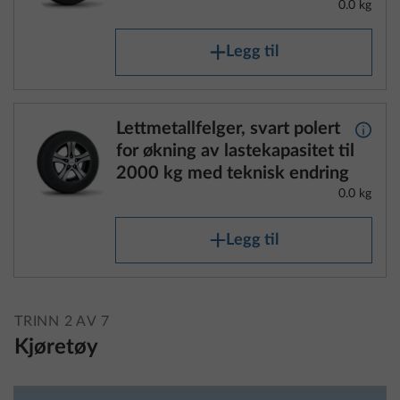
0.0 kg
Legg til
Lettmetallfelger, svart polert
Mer i
for økning av lastekapasitet til
2000 kg med teknisk endring
0.0 kg
Legg til
TRINN 2 AV 7
Kjøretøy