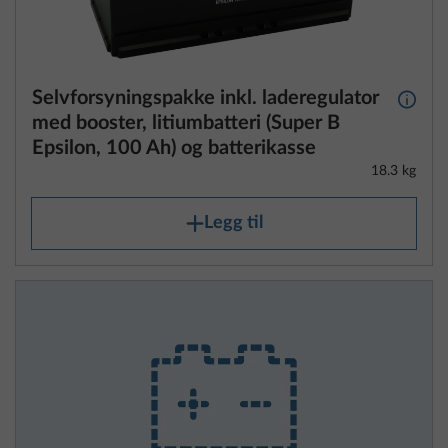
Selvforsyningspakke inkl. laderegulator
Mer i
med booster, litiumbatteri (Super B
Epsilon, 100 Ah) og batterikasse
18.3 kg
Legg til