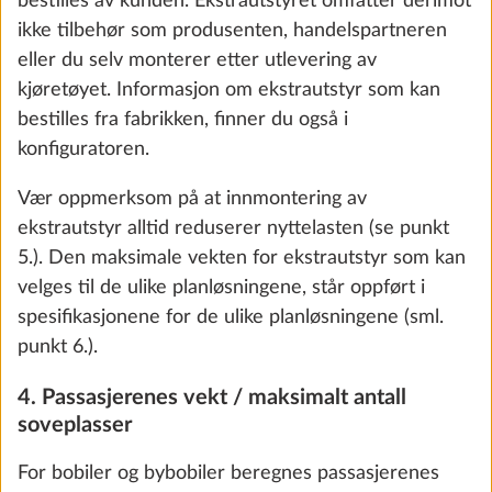
bestilles av kunden. Ekstrautstyret omfatter derimot
Interiør
ikke tilbehør som produsenten, handelspartneren
eller du selv monterer etter utlevering av
kjøretøyet. Informasjon om ekstrautstyr som kan
bestilles fra fabrikken, finner du også i
konfiguratoren.
Vær oppmerksom på at innmontering av
ekstrautstyr alltid reduserer nyttelasten (se punkt
5.). Den maksimale vekten for ekstrautstyr som kan
velges til de ulike planløsningene, står oppført i
We use cookies to enable you to make the best
spesifikasjonene for de ulike planløsningene (sml.
possible use of our website and to improve our
punkt 6.).
Kantsydd, uttagbart gulvteppe i bodelen
Mer i
communication with you. We take your
10.0 kg
4. Passasjerenes vekt / maksimalt antall
preferences into account and process data for
soveplasser
statistics and marketing only if you give us your
Legg til
consent by clicking on "Accept all". You can
For bobiler og bybobiler beregnes passasjerenes
revoke your consent at any time with effect for