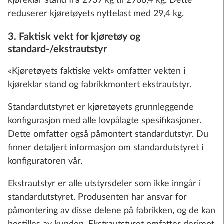
kjøreklar stand fra 2939 kg til 2968,4 kg. Dette
reduserer kjøretøyets nyttelast med 29,4 kg.
3. Faktisk vekt for kjøretøy og
standard-/ekstrautstyr
Nala
«Kjøretøyets faktiske vekt» omfatter vekten i
STANDARDUTSTYR
kjøreklar stand og fabrikkmontert ekstrautstyr.
Standardutstyret er kjøretøyets grunnleggende
konfigurasjon med alle lovpålagte spesifikasjoner.
Cara Pure
Dette omfatter også påmontert standardutstyr. Du
0.0 kg
finner detaljert informasjon om standardutstyret i
konfiguratoren vår.
Legg til
Ekstrautstyr er alle utstyrsdeler som ikke inngår i
standardutstyret. Produsenten har ansvar for
påmontering av disse delene på fabrikken, og de kan
TRINN 4 AV 7