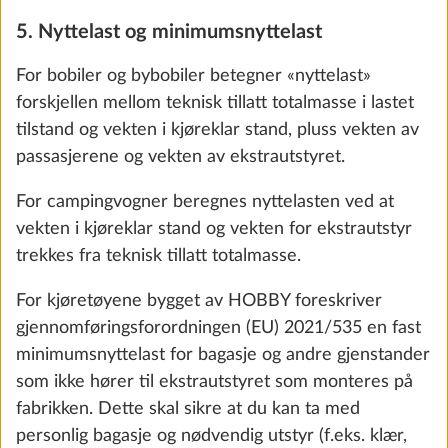
5. Nyttelast og minimumsnyttelast
For bobiler og bybobiler betegner «nyttelast»
forskjellen mellom teknisk tillatt totalmasse i lastet
tilstand og vekten i kjøreklar stand, pluss vekten av
passasjerene og vekten av ekstrautstyret.
For campingvogner beregnes nyttelasten ved at
vekten i kjøreklar stand og vekten for ekstrautstyr
Kjøkkenvifte DOMETIC med Hobby 10-
Mer i
trekkes fra teknisk tillatt totalmasse.
trinns hastighetsregulering
3.0 kg
For kjøretøyene bygget av HOBBY foreskriver
gjennomføringsforordningen (EU) 2021/535 en fast
Legg til
minimumsnyttelast for bagasje og andre gjenstander
som ikke hører til ekstrautstyret som monteres på
fabrikken. Dette skal sikre at du kan ta med
personlig bagasje og nødvendig utstyr (f.eks. klær,