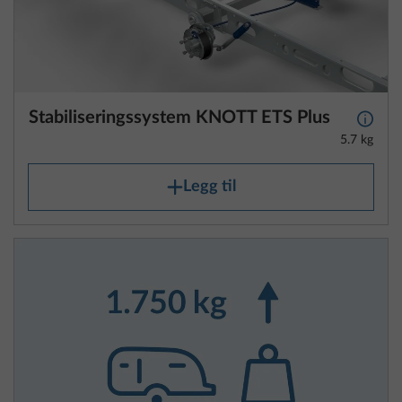
Stabiliseringssystem KNOTT ETS Plus
Mer i
5.7 kg
Legg til