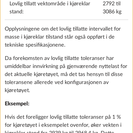
Lovlig tillatt vektområde i kjøreklar
2792 til
Sykkelstativ foran, THULE til 2 sykler,
Mer i
max belastning 60 kg
stand:
3086 kg
10.0 kg
Opplysningene om det lovlig tillatte intervallet for
Legg til
masse i kjøreklar tilstand står også oppført i de
tekniske spesifikasjonene.
Da forekomsten av lovlig tillatte toleranser har
TRINN 3 AV 7
umiddelbar innvirkning på gjenværende nyttelast for
Pute
det aktuelle kjøretøyet, må det tas hensyn til disse
toleransene allerede ved konfigurasjonen av
kjøretøyet.
Eksempel:
Hvis det foreligger lovlig tillatte toleranser på 1 %
for kjøretøyet i eksempelet ovenfor, øker vekten i