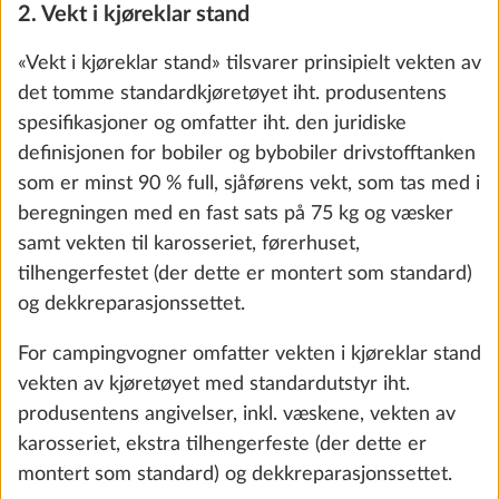
2. Vekt i kjøreklar stand
Totalvektsøkning til 2.000 kg, med teknisk
endring for enakslet kjøretøy, inkl. sølv
«Vekt i kjøreklar stand» tilsvarer prinsipielt vekten av
lettmetallfelger
det tomme standardkjøretøyet iht. produsentens
14.0 kg
spesifikasjoner og omfatter iht. den juridiske
definisjonen for bobiler og bybobiler drivstofftanken
Legg til
som er minst 90 % full, sjåførens vekt, som tas med i
beregningen med en fast sats på 75 kg og væsker
samt vekten til karosseriet, førerhuset,
tilhengerfestet (der dette er montert som standard)
og dekkreparasjonssettet.
For campingvogner omfatter vekten i kjøreklar stand
vekten av kjøretøyet med standardutstyr iht.
produsentens angivelser, inkl. væskene, vekten av
karosseriet, ekstra tilhengerfeste (der dette er
montert som standard) og dekkreparasjonssettet.