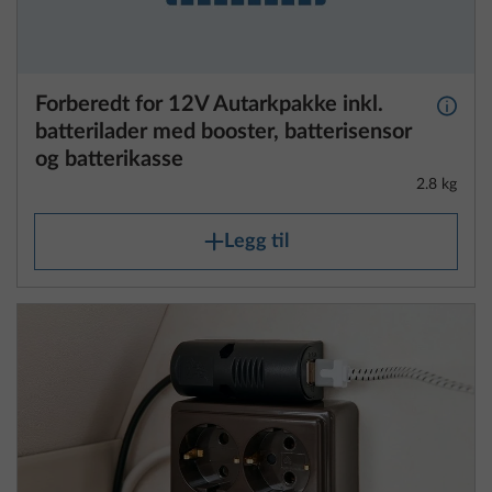
Forberedt for 12V Autarkpakke inkl.
Mer i
batterilader med booster, batterisensor
og batterikasse
2.8 kg
Legg til