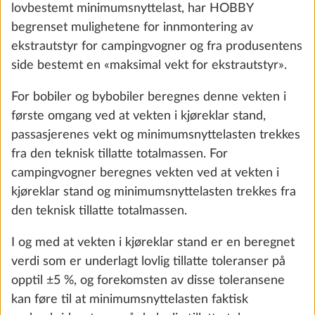
lovbestemt minimumsnyttelast, har HOBBY
begrenset mulighetene for innmontering av
ekstrautstyr for campingvogner og fra produsentens
side bestemt en «maksimal vekt for ekstrautstyr».
For bobiler og bybobiler beregnes denne vekten i
første omgang ved at vekten i kjøreklar stand,
Utvendig gasskran
Mer i
passasjerenes vekt og minimumsnyttelasten trekkes
1.5 kg
fra den teknisk tillatte totalmassen. For
campingvogner beregnes vekten ved at vekten i
Legg til
kjøreklar stand og minimumsnyttelasten trekkes fra
den teknisk tillatte totalmassen.
I og med at vekten i kjøreklar stand er en beregnet
verdi som er underlagt lovlig tillatte toleranser på
opptil ±5 %, og forekomsten av disse toleransene
kan føre til at minimumsnyttelasten faktisk