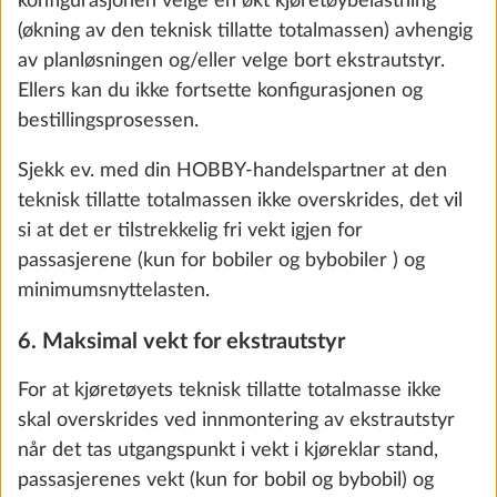
konfigurasjonen velge en økt kjøretøybelastning
(økning av den teknisk tillatte totalmassen) avhengig
av planløsningen og/eller velge bort ekstrautstyr.
Ellers kan du ikke fortsette konfigurasjonen og
bestillingsprosessen.
Sjekk ev. med din HOBBY-handelspartner at den
teknisk tillatte totalmassen ikke overskrides, det vil
si at det er tilstrekkelig fri vekt igjen for
passasjerene (kun for bobiler og bybobiler ) og
Vannpumpe med separat bryter
minimumsnyttelasten.
0.4 kg
6. Maksimal vekt for ekstrautstyr
Legg til
For at kjøretøyets teknisk tillatte totalmasse ikke
skal overskrides ved innmontering av ekstrautstyr
når det tas utgangspunkt i vekt i kjøreklar stand,
passasjerenes vekt (kun for bobil og bybobil) og