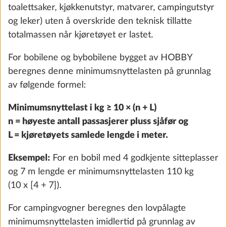
toalettsaker, kjøkkenutstyr, matvarer, campingutstyr
og leker) uten å overskride den teknisk tillatte
totalmassen når kjøretøyet er lastet.
For bobilene og bybobilene bygget av HOBBY
beregnes denne minimumsnyttelasten på grunnlag
av følgende formel:
Kaldskummadrass med komfortsoner og
Mer i
Minimumsnyttelast i kg ≥ 10 × (n + L)
fjærende ramme for enkeltsenger
n = høyeste antall passasjerer pluss sjåfør og
2.9 kg
L = kjøretøyets samlede lengde i meter.
Eksempel:
For en bobil med 4 godkjente sitteplasser
Legg til
og 7 m lengde er minimumsnyttelasten 110 kg
(10 x [4 + 7]).
TRINN 5 AV 7
For campingvogner beregnes den lovpålagte
Vann, gass, elektrisk anlegg
minimumsnyttelasten imidlertid på grunnlag av