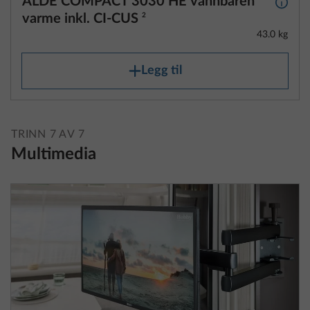
ALDE COMPACT 3030 HE vannbåren
Mer i
varme inkl. CI-CUS
2
43.0 kg
Legg til
TRINN 7 AV 7
Multimedia