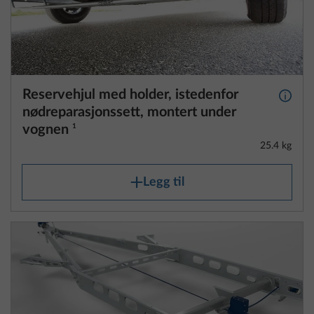
Reservehjul med holder, istedenfor
Mer i
nødreparasjonssett, montert under
vognen
1
25.4 kg
Legg til