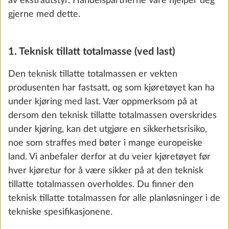
av ekstrautstyr. Handelspartnerne våre hjelper deg
gjerne med dette.
Totalvektsøkning til 1.800 kg, uten teknisk
endring
1. Teknisk tillatt totalmasse (ved last)
0.0 kg
Den teknisk tillatte totalmassen er vekten
Legg til
produsenten har fastsatt, og som kjøretøyet kan ha
under kjøring med last. Vær oppmerksom på at
dersom den teknisk tillatte totalmassen overskrides
under kjøring, kan det utgjøre en sikkerhetsrisiko,
noe som straffes med bøter i mange europeiske
land. Vi anbefaler derfor at du veier kjøretøyet før
hver kjøretur for å være sikker på at den teknisk
tillatte totalmassen overholdes. Du finner den
teknisk tillatte totalmassen for alle planløsninger i de
tekniske spesifikasjonene.