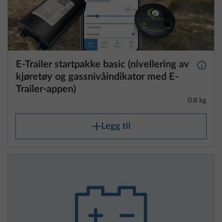
E-Trailer startpakke basic (nivellering av
Mer i
kjøretøy og gassnivåindikator med E-
Trailer-appen)
0.8 kg
Legg til