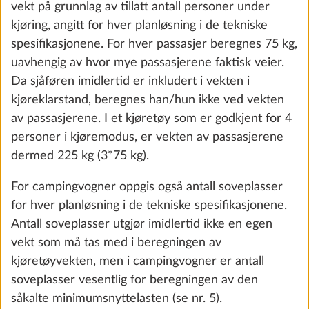
vekt på grunnlag av tillatt antall personer under
the future. You can find more information about
kjøring, angitt for hver planløsning i de tekniske
cookies and customization options by clicking on
spesifikasjonene. For hver passasjer beregnes 75 kg,
the "Show details" link.
uavhengig av hvor mye passasjerene faktisk veier.
Da sjåføren imidlertid er inkludert i vekten i
kjøreklarstand, beregnes han/hun ikke ved vekten
Show details
Decline
Accept all
av passasjerene. I et kjøretøy som er godkjent for 4
personer i kjøremodus, er vekten av passasjerene
dermed 225 kg (3*75 kg).
Komfyr THETFORD med 3 gass-bluss og
Mer i
For campingvogner oppgis også antall soveplasser
1 elektrisk plate, inkl. stekeovn og grill
for hver planløsning i de tekniske spesifikasjonene.
29.8 kg
Antall soveplasser utgjør imidlertid ikke en egen
vekt som må tas med i beregningen av
Legg til
kjøretøyvekten, men i campingvogner er antall
soveplasser vesentlig for beregningen av den
såkalte minimumsnyttelasten (se nr. 5).