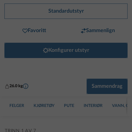
Standardutstyr
Favoritt
Sammenlign
Konfigurer utstyr
Mer informasjon
Sammendrag
26.0 kg
FELGER
KJØRETØY
PUTE
INTERIØR
VANN, GA
TRINN 1 AV 7