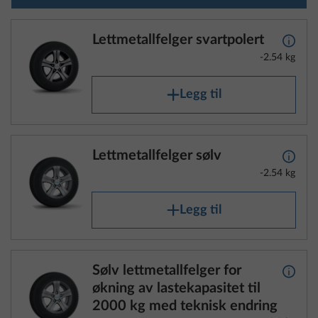
Lettmetallfelger svartpolert
Mer i
-2.54 kg
Legg til
Lettmetallfelger sølv
Mer i
-2.54 kg
Legg til
Sølv lettmetallfelger for
Mer i
økning av lastekapasitet til
2000 kg med teknisk endring