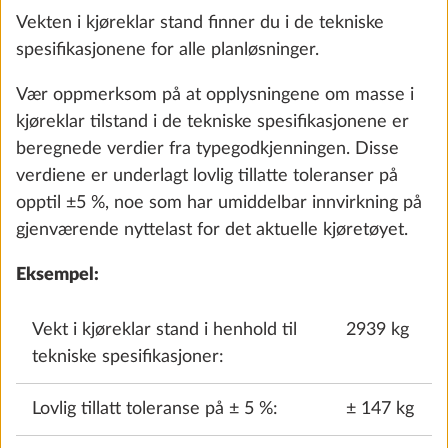
Totalvektsøkning til 2.000 kg, enkel
Vekten i kjøreklar stand finner du i de tekniske
aksling, med teknisk endring, inkl. svarte
spesifikasjonene for alle planløsninger.
lettmetallfelger
14.0 kg
Vær oppmerksom på at opplysningene om masse i
kjøreklar tilstand i de tekniske spesifikasjonene er
Legg til
beregnede verdier fra typegodkjenningen. Disse
verdiene er underlagt lovlig tillatte toleranser på
opptil ±5 %, noe som har umiddelbar innvirkning på
gjenværende nyttelast for det aktuelle kjøretøyet.
Eksempel:
Vekt i kjøreklar stand i henhold til
2939 kg
tekniske spesifikasjoner:
Lovlig tillatt toleranse på ± 5 %:
± 147 kg