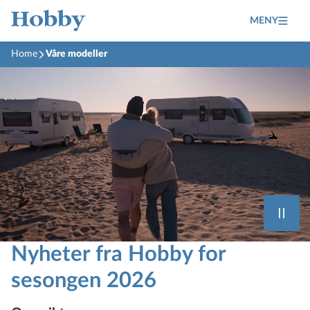
MENY
Home
Våre modeller
Nyheter fra Hobby for
sesongen 2026