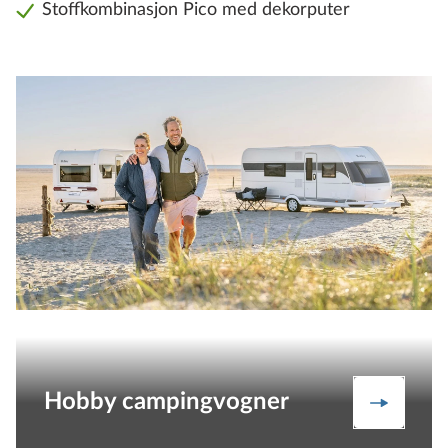
Stoffkombinasjon Pico med dekorputer
Hobby campingvogner
Camping