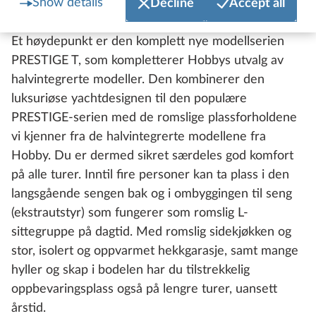
Show details
Decline
Accept all
PRESTIGE T
Et høydepunkt er den komplett nye modellserien
PRESTIGE T, som kompletterer Hobbys utvalg av
halvintegrerte modeller. Den kombinerer den
luksuriøse yachtdesignen til den populære
PRESTIGE-serien med de romslige plassforholdene
vi kjenner fra de halvintegrerte modellene fra
Hobby. Du er dermed sikret særdeles god komfort
på alle turer. Inntil fire personer kan ta plass i den
langsgående sengen bak og i ombyggingen til seng
(ekstrautstyr) som fungerer som romslig L-
sittegruppe på dagtid. Med romslig sidekjøkken og
stor, isolert og oppvarmet hekkgarasje, samt mange
hyller og skap i bodelen har du tilstrekkelig
oppbevaringsplass også på lengre turer, uansett
årstid.