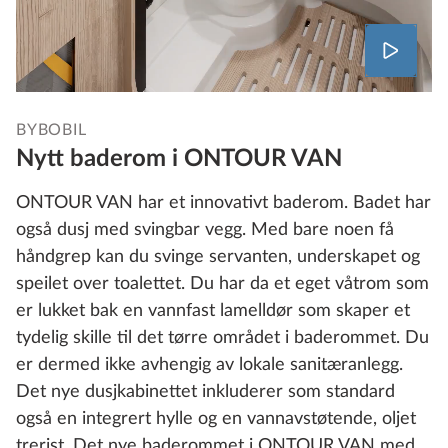
BYBOBIL
Nytt baderom i ONTOUR VAN
ONTOUR VAN har et innovativt baderom. Badet har
også dusj med svingbar vegg. Med bare noen få
håndgrep kan du svinge servanten, underskapet og
speilet over toalettet. Du har da et eget våtrom som
er lukket bak en vannfast lamelldør som skaper et
tydelig skille til det tørre området i baderommet. Du
er dermed ikke avhengig av lokale sanitæranlegg.
Det nye dusjkabinettet inkluderer som standard
også en integrert hylle og en vannavstøtende, oljet
trerist. Det nye baderommet i ONTOUR VAN med