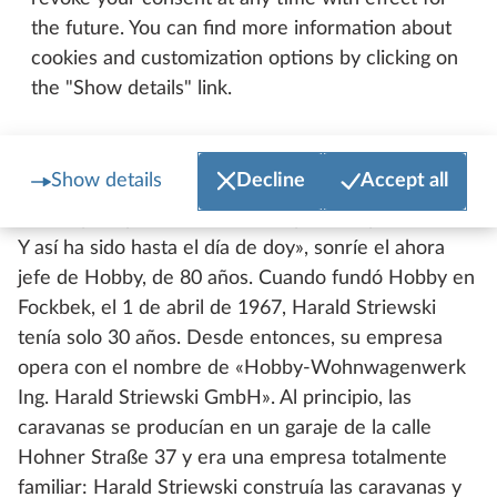
cada vez recibía más pedidos. Por ello, además de
the future. You can find more information about
mi trabajo principal como ingeniero naval en los
cookies and customization options by clicking on
astilleros Kröger, los fines de semana y las tardes,
the "Show details" link.
después de trabajar, me centraba en construir las
caravanas. Sin embargo, no podía llevar este ritmo y
hacer las dos cosas a largo plazo. Por eso, le pedí a
Show details
Decline
Accept all
mi jefe de entonces un año de excedencia sin
sueldo para poder terminar los pedidos pendientes.
Y así ha sido hasta el día de doy», sonríe el ahora
jefe de Hobby, de 80 años. Cuando fundó Hobby en
Fockbek, el 1 de abril de 1967, Harald Striewski
tenía solo 30 años. Desde entonces, su empresa
opera con el nombre de «Hobby-Wohnwagenwerk
Ing. Harald Striewski GmbH». Al principio, las
caravanas se producían en un garaje de la calle
Hohner Straße 37 y era una empresa totalmente
familiar: Harald Striewski construía las caravanas y