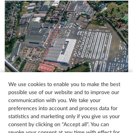
La superficie total de las instalaciones de Hobby es de 260
000 metros cuadrados, de los cuales 60 000 están
We use cookies to enable you to make the best
edificados. La fábrica de caravanas y autocaravanas y el
possible use of our website and to improve our
centro de atención al cliente están situados a izquierda y
communication with you. We take your
derecha de la Harald-Striewski-Straße
preferences into account and process data for
statistics and marketing only if you give us your
consent by clicking on "Accept all". You can
«A pesar de que solo publiqué un anuncio una vez,
revoke your consent at any time with effect for